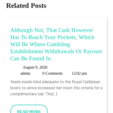
Related Posts
Although Not, That Cash However
Has To Reach Your Pockets, Which
Will Be Where Gambling
Establishment Withdrawals Or Payouts
Although
Can Be Found In
Not,
August
August 9, 2026
That
admin
9,
admin
0 Comments
12:02 pm
Cash
2026
Yearly inside bled adequate to the Royal Caribbean
However
boats to-arrive increased tier meet the criteria for a
Has
complimentary sail. The{...}
To
Reach
READ
READ MORE