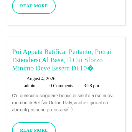
En
READ
READ MORE
Internet
MORE
Mayormente
Importantes
Sobre
La
Poi Appata Ratifica, Pertanto, Potrai
Liga
Estendersi Al Base, Il Cui Sforzo
Americana
Poi
Minimo Deve Essere Di 10�
Appata
August
August 4, 2026
Ratifica,
admin
4,
admin
0 Comments
3:28 pm
Pertanto,
2026
C’e qualcuno singolare bonus di saluto a rso nuovi
Potrai
membri di Betfair Online Italy, anche i giocatori
Estendersi
abituali possono procurarsi{...}
Al
Base,
READ
READ MORE