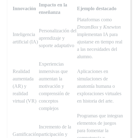
Impacto en la
Innovación
Ejemplo destacado
enseñanza
Plataformas como
DreamBox
y
Knewton
Personalización del
Inteligencia
implementan IA para
aprendizaje y
artificial (IA)
ajustarse en tiempo real
soporte adaptativo
a las necesidades del
alumno.
Experiencias
Realidad
inmersivas que
Aplicaciones en
aumentada
aumentan la
simulaciones de
(AR) y
motivación y
anatomía humana o
realidad
comprensión de
exploraciones virtuales
virtual (VR)
conceptos
en historia del arte.
complejos
Programas que integran
elementos de juegos
Incremento de la
para fomentar la
Gamificación
participación y
competencia y