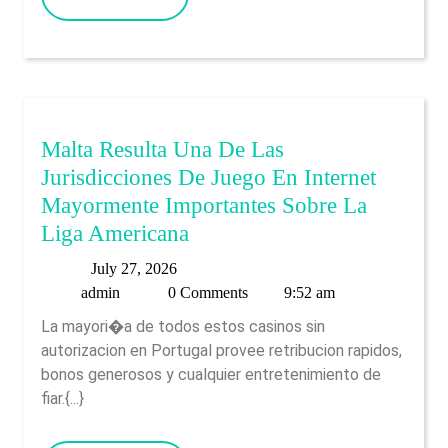
Your
MORE
Pockets,
Which
Will
Be
Where
Malta Resulta Una De Las
Gambling
Jurisdicciones De Juego En Internet
Establishment
Mayormente Importantes Sobre La
Withdrawals
Malta
Liga Americana
Or
Resulta
July
July 27, 2026
Payouts
Una
admin
27,
admin
0 Comments
9:52 am
Can
De
2026
La mayori�a de todos estos casinos sin
Be
Las
autorizacion en Portugal provee retribucion rapidos,
Found
Jurisdicciones
bonos generosos y cualquier entretenimiento de
In
De
fiar.{...}
Juego