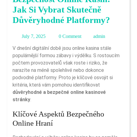
Jak Si Vybrat Skutečně
Důvěryhodné Platformy?
July
admin
July 7, 2025
0 Comment
admin
7,
V dnešní digitální době jsou online kasina stále
2025
populárnější formou zábavy i výdělku. S rostoucím
počtem provozovatelů však roste i riziko, že
narazíte na méně spolehlivé nebo dokonce
podvodné platformy. Proto je klíčové osvojit si
kritéria, která vám pomohou identifikovat
důvěryhodné a bezpečné online kasinové
stránky
.
Klíčové Aspektů Bezpečného
Online Hraní