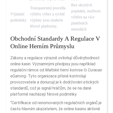
Bez skrytých
Transparentní pravidla
poplatků, možnost
Výplatní
výběru výher a rychlé
výběru na více
podmínky
výplaty jsou znakem
platebních
férové platformy.
metodách
Obchodní Standardy A Regulace V
Online Herním Průmyslu
Zákony a regulace výrazně ovlivňují důvěryhodnost
online kasin. Významnými předpisy jsou například
regulační rámce od
Maltské herní komise
či
Curacao
eGaming
. Tyto organizace přísně kontrolují
provozovatele a donucují je k dodržování etických
standardů, což je signál hráčům, že se na dané
platformě nacházejí férové podmínky.
“Certifikace od renomovaných regulačních orgánů je
často hlavním ukazatelem, že online kasino aktivně