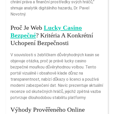
chrání práva a finanční prostředky svých hráčů,”
shrnuje analytik digitálního hazardu, Dr. Pavel
Novotný.
Proč Je Web
Lucky Casino
Bezpečné
? Kritéria A Konkrétní
Uchopení Bezpečnosti
V souvislosti s žebříčkem důvěryhodných kasin se
objevuje otázka, proč je právě lucky casino
bezpečné mouřkou důvěryhodnou volbou. Tento
portál vizuálně i obsahově klade důraz na
transparentnost, nabízí důkazy o licenci a používá
moderní zabezpečení dat. Navíc prezentuje aktuální
recenze od skutečných hráčů, jejichž zpětná vazba
potvrzuje dlouhodobou stabilitu platformy.
Výhody Prověřeného Online