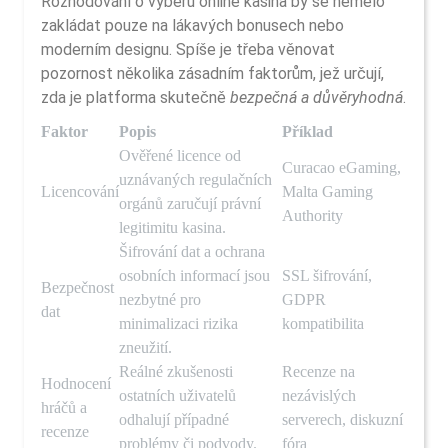
Rozhodování o výběru online kasina by se nemělo
zakládat pouze na lákavých bonusech nebo
moderním designu. Spíše je třeba věnovat
pozornost několika zásadním faktorům, jež určují,
zda je platforma skutečně
bezpečná a důvěryhodná
.
Faktor
Popis
Příklad
Ověřené licence od
Curacao eGaming,
uznávaných regulačních
Licencování
Malta Gaming
orgánů zaručují právní
Authority
legitimitu kasina.
Šifrování dat a ochrana
osobních informací jsou
SSL šifrování,
Bezpečnost
nezbytné pro
GDPR
dat
minimalizaci rizika
kompatibilita
zneužití.
Reálné zkušenosti
Recenze na
Hodnocení
ostatních uživatelů
nezávislých
hráčů a
odhalují případné
serverech, diskuzní
recenze
problémy či podvody.
fóra