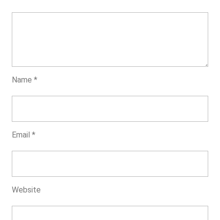
Name
*
Email
*
Website