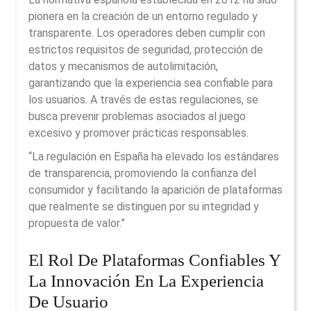
pionera en la creación de un entorno regulado y
transparente. Los operadores deben cumplir con
estrictos requisitos de seguridad, protección de
datos y mecanismos de autolimitación,
garantizando que la experiencia sea confiable para
los usuarios. A través de estas regulaciones, se
busca prevenir problemas asociados al juego
excesivo y promover prácticas responsables.
“La regulación en España ha elevado los estándares
de transparencia, promoviendo la confianza del
consumidor y facilitando la aparición de plataformas
que realmente se distinguen por su integridad y
propuesta de valor.”
El Rol De Plataformas Confiables Y
La Innovación En La Experiencia
De Usuario