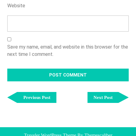
Website
Save my name, email, and website in this browser for the
next time I comment.
Post
Previous
Next
Navigation
Previous Post
Next Post
Post
Post
Traveler WordPress Theme
By Themescaliber