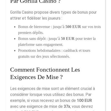
Par Gorilla Casino ?
Gorilla Casino propose divers types de bonus pour
attirer et fidéliser les joueurs :
Bonus de bienvenue : jusqu’à
500 EUR
sur vos trois
premiers dépôts.
Bonus sans dépôt : jusqu’à
50 EUR
pour tester la
plateforme sans engagement.
Promotions hebdomadaires : cashback et tours
gratuits sur des jeux sélectionnés.
Comment Fonctionnent Les
Exigences De Mise ?
Les exigences de mise sont un élément crucial à
considérer lorsque vous utilisez des bonus. Par
exemple, si vous recevez un bonus de
100 EUR
avec une exigence de mise de
37x
, vous devrez