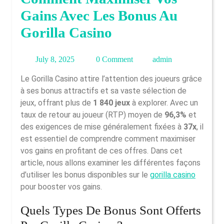
Gains Avec Les Bonus Au
Gorilla Casino
July
admin
July 8, 2025
0 Comment
admin
8,
Le Gorilla Casino attire l’attention des joueurs grâce
2025
à ses bonus attractifs et sa vaste sélection de
jeux, offrant plus de
1 840 jeux
à explorer. Avec un
taux de retour au joueur (RTP) moyen de
96,3%
et
des exigences de mise généralement fixées à
37x
, il
est essentiel de comprendre comment maximiser
vos gains en profitant de ces offres. Dans cet
article, nous allons examiner les différentes façons
d’utiliser les bonus disponibles sur le
gorilla casino
pour booster vos gains.
Quels Types De Bonus Sont Offerts