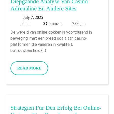
Diepgaande Analyse Van Casino
Hoe
Adrenaline En Andere Sites
Verschillen
July
July 7, 2025
Online
admin
7,
admin
0 Comments
7:06 pm
Casino’s:
2025
De wereld van online gokken is voortdurend in
Een
beweging, met een breed scala aan casino-
Diepgaande
platformen die variëren in kwaliteit,
Analyse
betrouwbaarheid,{...}
Van
Casino
READ
READ MORE
Adrenaline
MORE
En
Andere
Sites
Strategien Für Den Erfolg Bei Online-