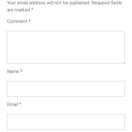
Your email address will not be published.
Required fields
are marked
*
Comment
*
Name
*
Email
*