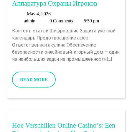
Лад
Аппаратура Охраны Игроков
Безопаснос
May
May 4, 2026
Онлайн-
admin
4,
admin
0 Comments
5:59 pm
Казино
2026
Контент-статьи Шифрование Защита учетной
И
календарь Предотвращение афер
Казино
Ответственная акулина Обеспечение
Вулкан
безопасности онлайновый-игорный дом — один
из наибольших задач на промышленности{...}
Без
Регистраци
Аппаратура
READ
READ MORE
Охраны
MORE
Игроков
Hoe Verschillen Online Casino’s: Een