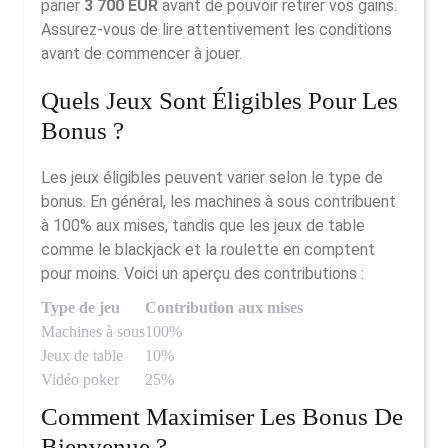
parier
3 700 EUR
avant de pouvoir retirer vos gains.
Assurez-vous de lire attentivement les conditions
avant de commencer à jouer.
Quels Jeux Sont Éligibles Pour Les
Bonus ?
Les jeux éligibles peuvent varier selon le type de
bonus. En général, les machines à sous contribuent
à 100% aux mises, tandis que les jeux de table
comme le blackjack et la roulette en comptent
pour moins. Voici un aperçu des contributions :
Type de jeu
Contribution aux mises
Machines à sous
100%
Jeux de table
10%
Vidéo poker
25%
Comment Maximiser Les Bonus De
Bienvenue ?