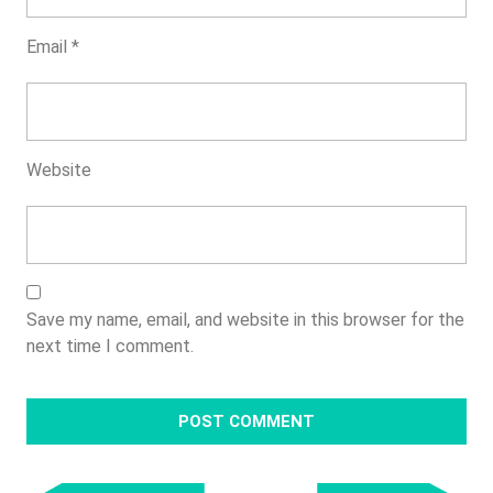
Email
*
Website
Save my name, email, and website in this browser for the
next time I comment.
Post