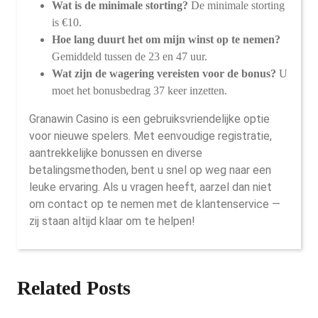
Wat is de minimale storting?
De minimale storting
is €10.
Hoe lang duurt het om mijn winst op te nemen?
Gemiddeld tussen de 23 en 47 uur.
Wat zijn de wagering vereisten voor de bonus?
U
moet het bonusbedrag 37 keer inzetten.
Granawin Casino is een gebruiksvriendelijke optie
voor nieuwe spelers. Met eenvoudige registratie,
aantrekkelijke bonussen en diverse
betalingsmethoden, bent u snel op weg naar een
leuke ervaring. Als u vragen heeft, aarzel dan niet
om contact op te nemen met de klantenservice —
zij staan altijd klaar om te helpen!
Related Posts