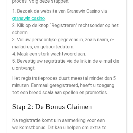
proces. Volg deze stappen:
1. Bezoek de website van Granawin Casino via
granawin casino
.
2. Klik op de knop “Registreren” rechtsonder op het
scherm.
3. Vul uw persoonlijke gegevens in, zoals naam, e-
mailadres, en geboortedatum.
4. Maak een sterk wachtwoord aan.
5. Bevestig uw registratie via de link in de e-mail die
u ontvangt.
Het registratieproces duurt meestal minder dan 5
minuten. Eenmaal geregistreerd, heeft u toegang
tot een breed scala aan spellen en promoties.
Stap 2: De Bonus Claimen
Na registratie komt u in aanmerking voor een
welkomstbonus. Dit kan u helpen om extra te