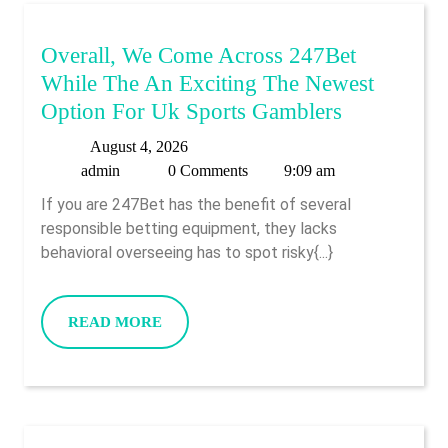
Overall, We Come Across 247Bet
While The An Exciting The Newest
Overall,
Option For Uk Sports Gamblers
We
August
August 4, 2026
Come
admin
4,
admin
0 Comments
9:09 am
Across
2026
If you are 247Bet has the benefit of several
247Bet
responsible betting equipment, they lacks
While
behavioral overseeing has to spot risky{...}
The
An
READ
READ MORE
Exciting
MORE
The
Newest
Option
For