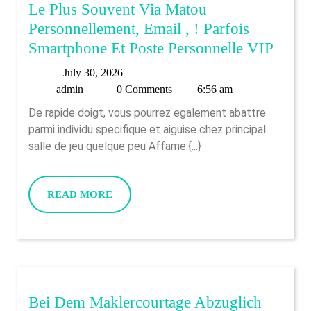
A
Le Plus Souvent Via Matou
Raggiungere
Personnellement, Email , ! Parfois
Le
Le
Smartphone Et Poste Personnelle VIP
Vincite
Plus
July
July 30, 2026
Souve
admin
30,
admin
0 Comments
6:56 am
Via
2026
De rapide doigt, vous pourrez egalement abattre
Mato
parmi individu specifique et aiguise chez principal
Perso
salle de jeu quelque peu Affame.{...}
Email
,
READ
READ MORE
!
MORE
Parfo
Smar
Et
Poste
Perso
Bei Dem Maklercourtage Abzuglich