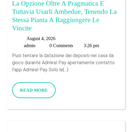
La Opzione Oltre A Pragmatica E
Tuttavia Usarli Ambedue, Tenendo La
Stessa Pianta A Raggiungere Le
La
Vincite
Opzione
August
August 4, 2026
Oltre
admin
4,
admin
0 Comments
3:26 pm
A
2026
Puoi tentare la datazione dei depositi nei casa da
Pragmatica
gioco durante Admiral Pay apertamente contatto
E
l’app Admiral Pay Solo la{...}
Tuttavia
Usarli
READ
READ MORE
Ambedue,
MORE
Tenendo
La
Stessa
Pianta