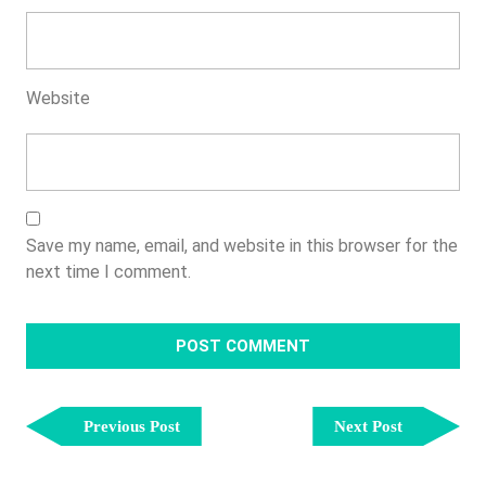
Website
Save my name, email, and website in this browser for the
next time I comment.
Post
Previous
Next
Navigation
Previous Post
Next Post
Post
Post