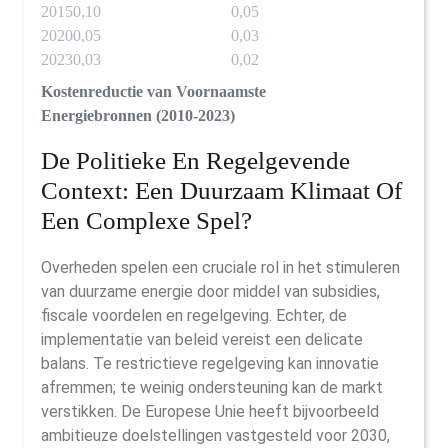
2015
0,10
0,05
2020
0,05
0,03
2023
0,03
0,02
Kostenreductie van Voornaamste
Energiebronnen (2010-2023)
De Politieke En Regelgevende
Context: Een Duurzaam Klimaat Of
Een Complexe Spel?
Overheden spelen een cruciale rol in het stimuleren
van duurzame energie door middel van subsidies,
fiscale voordelen en regelgeving. Echter, de
implementatie van beleid vereist een delicate
balans. Te restrictieve regelgeving kan innovatie
afremmen; te weinig ondersteuning kan de markt
verstikken. De Europese Unie heeft bijvoorbeeld
ambitieuze doelstellingen vastgesteld voor 2030,