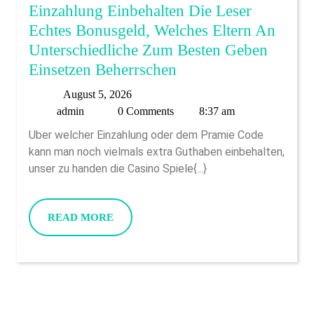
VIP
Einzahlung Einbehalten Die Leser
Echtes Bonusgeld, Welches Eltern An
Unterschiedliche Zum Besten Geben
Bei
Einsetzen Beherrschen
Dem
August
August 5, 2026
Maklercourtage
admin
5,
admin
0 Comments
8:37 am
Abzuglich
2026
Uber welcher Einzahlung oder dem Pramie Code
Einzahlung
kann man noch vielmals extra Guthaben einbehalten,
Einbehalten
unser zu handen die Casino Spiele{...}
Die
Leser
READ
READ MORE
Echtes
MORE
Bonusgeld,
Welches
Eltern
An