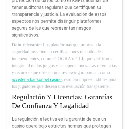
protección de datos como el RGPD, además de
tener auditorías regulares que certifiquen su
transparencia y justicia. La evaluación de estos
aspectos nos permite distinguir plataformas
seguras de las que representan riesgos
significativos.
Dato relevante:
Las plataformas que priorizan la
seguridad invierten en certificaciones de entidades
independientes, como eCOGRA o GLI, que verifican la
integridad de los juegos y las operaciones. Las referencias
y recursos que ofrecen una reviewing imparcial, como
acceder a bankonbet casino
, resultan imprescindibles para
los jugadores que desean una evaluación transparente.
Regulación Y Licencias: Garantías
De Confianza Y Legalidad
La regulación efectiva es la garantía de que un
casino opera bajo estrictas normas que protegen