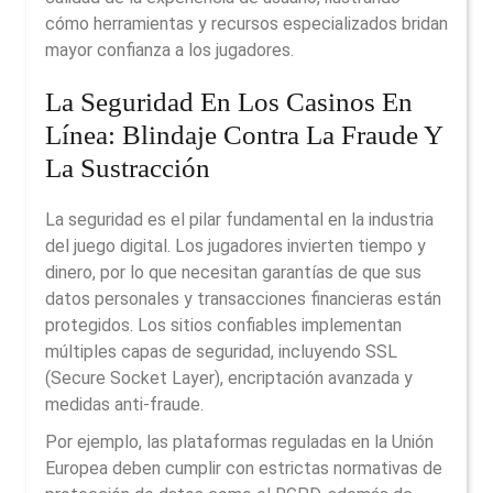
cómo herramientas y recursos especializados bridan
mayor confianza a los jugadores.
La Seguridad En Los Casinos En
Línea: Blindaje Contra La Fraude Y
La Sustracción
La seguridad es el pilar fundamental en la industria
del juego digital. Los jugadores invierten tiempo y
dinero, por lo que necesitan garantías de que sus
datos personales y transacciones financieras están
protegidos. Los sitios confiables implementan
múltiples capas de seguridad, incluyendo SSL
(Secure Socket Layer), encriptación avanzada y
medidas anti-fraude.
Por ejemplo, las plataformas reguladas en la Unión
Europea deben cumplir con estrictas normativas de