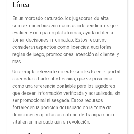
Línea
En un mercado saturado, los jugadores de alta
competencia buscan recursos independientes que
evalúen y comparen plataformas, ayudándoles a
tomar decisiones informadas. Estos recursos
consideran aspectos como licencias, auditorías,
reglas de juego, promociones, atención al cliente, y
más.
Un ejemplo relevante en este contexto es el portal
a acceder a bankonbet casino, que se posiciona
como una referencia confiable para los jugadores
que desean información verificada y actualizada, sin
ser promocional ni sesgada. Estos recursos
fortalecen la posición del usuario en la toma de
decisiones y aportan un criterio de transparencia
vital en un mercado aún en evolución.