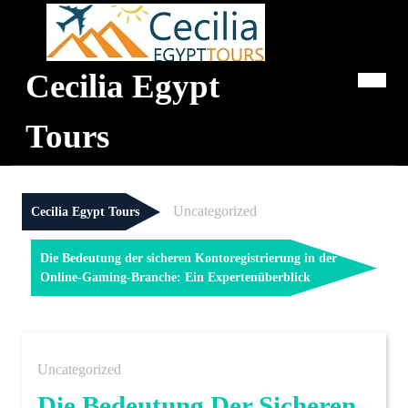
Skip
to
content
Cecilia Egypt
Op
Me
Tours
Uncategorized
Cecilia Egypt Tours
Die Bedeutung der sicheren Kontoregistrierung in der
Online-Gaming-Branche: Ein Expertenüberblick
Uncategorized
Die Bedeutung Der Sicheren