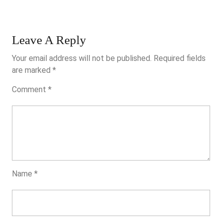
Leave A Reply
Your email address will not be published.
Required fields
are marked
*
Comment
*
Name
*