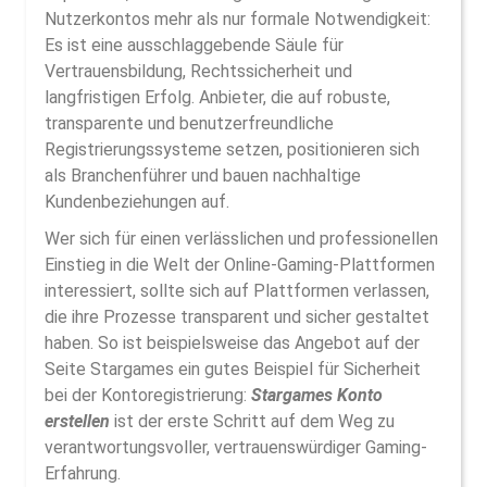
Nutzerkontos mehr als nur formale Notwendigkeit:
Es ist eine ausschlaggebende Säule für
Vertrauensbildung, Rechtssicherheit und
langfristigen Erfolg. Anbieter, die auf robuste,
transparente und benutzerfreundliche
Registrierungssysteme setzen, positionieren sich
als Branchenführer und bauen nachhaltige
Kundenbeziehungen auf.
Wer sich für einen verlässlichen und professionellen
Einstieg in die Welt der Online-Gaming-Plattformen
interessiert, sollte sich auf Plattformen verlassen,
die ihre Prozesse transparent und sicher gestaltet
haben. So ist beispielsweise das Angebot auf der
Seite Stargames ein gutes Beispiel für Sicherheit
bei der Kontoregistrierung:
Stargames Konto
erstellen
ist der erste Schritt auf dem Weg zu
verantwortungsvoller, vertrauenswürdiger Gaming-
Erfahrung.