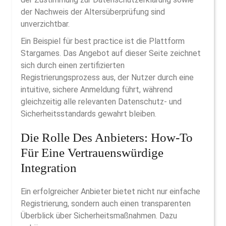
der Nachweis der Altersüberprüfung sind
unverzichtbar.
Ein Beispiel für best practice ist die Plattform
Stargames. Das Angebot auf dieser Seite zeichnet
sich durch einen zertifizierten
Registrierungsprozess aus, der Nutzer durch eine
intuitive, sichere Anmeldung führt, während
gleichzeitig alle relevanten Datenschutz- und
Sicherheitsstandards gewahrt bleiben.
Die Rolle Des Anbieters: How-To
Für Eine Vertrauenswürdige
Integration
Ein erfolgreicher Anbieter bietet nicht nur einfache
Registrierung, sondern auch einen transparenten
Überblick über Sicherheitsmaßnahmen. Dazu