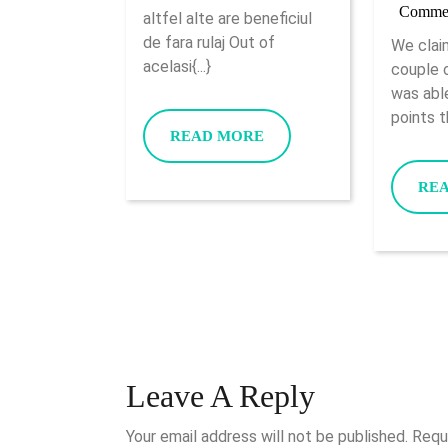
Comme
Extra
altfel alte are beneficiul
de fara rulaj Out of
We clai
Fara
acelasi{...}
couple o
Rulaj
was abl
Ce
points th
READ
READ MORE
Consta
MORE
In
RE
Rotiri
Gratuite
Fara
Rulaj
Leave A Reply
Your email address will not be published.
Requ