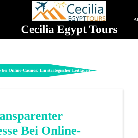
A
Cecilia Egypt Tours
bei Online-Casinos: Ein strategischer Leitfaden
ansparenter
sse Bei Online-