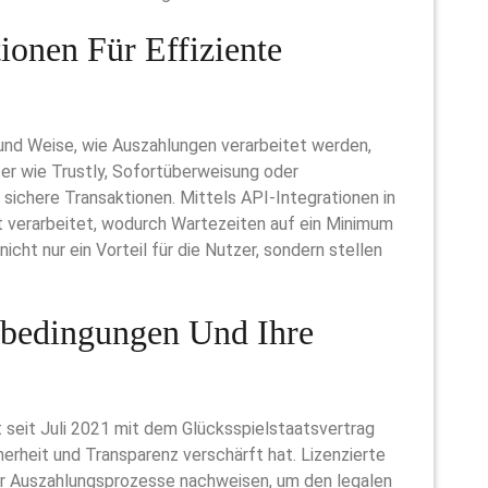
ionen Für Effiziente
 und Weise, wie Auszahlungen verarbeitet werden,
ter wie Trustly, Sofortüberweisung oder
ichere Transaktionen. Mittels API-Integrationen in
t verarbeitet, wodurch Wartezeiten auf ein Minimum
icht nur ein Vorteil für die Nutzer, sondern stellen
bedingungen Und Ihre
 seit Juli 2021 mit dem Glücksspielstaatsvertrag
erheit und Transparenz verschärft hat. Lizenzierte
rer Auszahlungsprozesse nachweisen, um den legalen