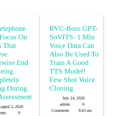
elephone
RVC-Boss GPT-
 Focus On
SoVITS: 1 Min
s That
Voice Data Can
se
Also Be Used To
rwise End
Train A Good
eing
TTS Model!
letely
Few Shot Voice
RVC-
g During
Cloning
We
Boss
Assessment
July
July 24, 2026
Telephone
GPT-
admin
24,
admin
0
August
ugust 2, 2026
2026
Comments
9:43 am
Call
SoVITS:
admin
2,
min
0