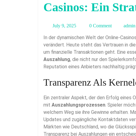
Casinos: Ein Stra
July
July 9, 2025
0 Comment
admin
9,
In der dynamischen Welt der Online-Casinos haben sich die Erwartungen der Spieler enorm
2025
verändert. Heute steht das Vertrauen in di
um finanzielle Transaktionen geht. Eine ess
Auszahlung
, die nicht nur den Spielerkomf
Reputation eines Anbieters nachhaltig prägt
Transparenz Als Kerne
Ein zentraler Aspekt, der den Erfolg eines
mit
Auszahlungsprozessen
. Spieler möch
welchem Weg sie ihre Gewinne erhalten. M
Updates und zugängliche Kontaktdaten vers
Märkten wie Deutschland, wo die Glücksspi
Transparenz bei Auszahlungen ein entschei