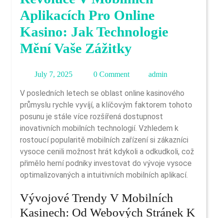
Aplikacích Pro Online
Kasino: Jak Technologie
Mění Vaše Zážitky
July
admin
July 7, 2025
0 Comment
admin
7,
V posledních letech se oblast online kasinového
2025
průmyslu rychle vyvíjí, a klíčovým faktorem tohoto
posunu je stále více rozšířená dostupnost
inovativních mobilních technologií. Vzhledem k
rostoucí popularitě mobilních zařízení si zákazníci
vysoce cenili možnost hrát kdykoli a odkudkoli, což
přimělo herní podniky investovat do vývoje vysoce
optimalizovaných a intuitivních mobilních aplikací.
Vývojové Trendy V Mobilních
Kasinech: Od Webových Stránek K