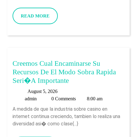
Online
Seri�a
READ
READ MORE
Completamente
MORE
Vano,
No
Hay
Cual
Retribuir
Creemos Cual Encaminarse Su
Ninguna
Recursos De El Modo Sobra Rapida
Cosa
Creemos
Seri�a Importante
Por
Cual
August
August 5, 2026
Registrarse
Encaminarse
admin
5,
admin
0 Comments
8:00 am
Su
2026
A medida de que la industria sobre casino en
Recursos
internet continua creciendo, tambien lo realiza una
De
diversidad asi� como clase{...}
El