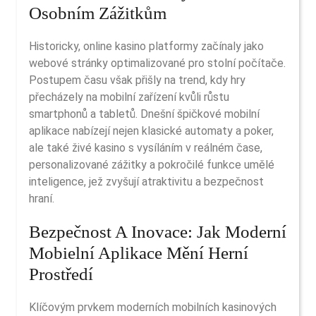
Osobním Zážitkům
Historicky, online kasino platformy začínaly jako
webové stránky optimalizované pro stolní počítače.
Postupem času však přišly na trend, kdy hry
přecházely na mobilní zařízení kvůli růstu
smartphonů a tabletů. Dnešní špičkové mobilní
aplikace nabízejí nejen klasické automaty a poker,
ale také živé kasino s vysíláním v reálném čase,
personalizované zážitky a pokročilé funkce umělé
inteligence, jež zvyšují atraktivitu a bezpečnost
hraní.
Bezpečnost A Inovace: Jak Moderní
Mobielní Aplikace Mění Herní
Prostředí
Klíčovým prvkem moderních mobilních kasinových