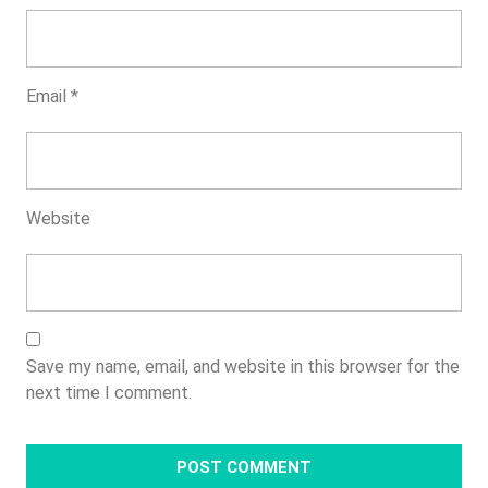
Email
*
Website
Save my name, email, and website in this browser for the
next time I comment.