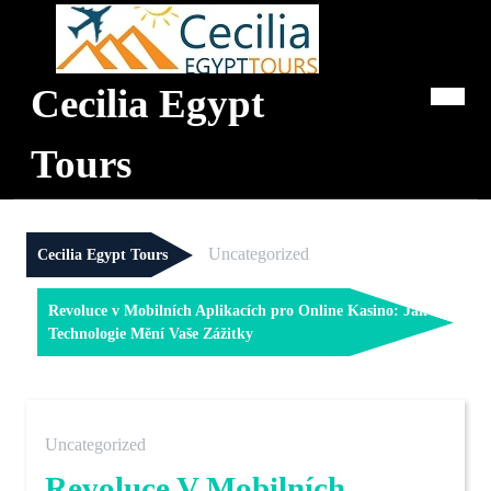
Skip
to
content
Cecilia Egypt
Op
Me
Tours
Uncategorized
Cecilia Egypt Tours
Revoluce v Mobilních Aplikacích pro Online Kasino: Jak
Technologie Mění Vaše Zážitky
Uncategorized
Revoluce V Mobilních