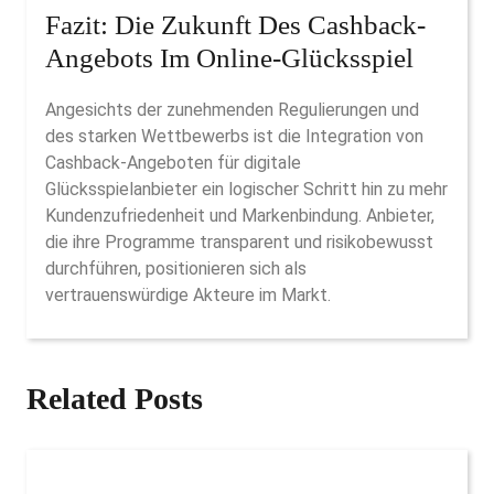
Fazit: Die Zukunft Des Cashback-
Angebots Im Online-Glücksspiel
Angesichts der zunehmenden Regulierungen und
des starken Wettbewerbs ist die Integration von
Cashback-Angeboten für digitale
Glücksspielanbieter ein logischer Schritt hin zu mehr
Kundenzufriedenheit und Markenbindung. Anbieter,
die ihre Programme transparent und risikobewusst
durchführen, positionieren sich als
vertrauenswürdige Akteure im Markt.
Related Posts