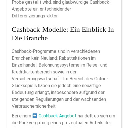
Probe gestellt wird, sind glaubwürdige Cashback-
Angebote ein entscheidender
Differenzierungsfaktor.
Cashback-Modelle: Ein Einblick In
Die Branche
Cashback-Programme sind in verschiedenen
Branchen kein Neuland: Rabattaktionen im
Einzelhandel, Belohnungssysteme im Reise- und
Kreditkartenbereich sowie in der
Versicherungswirtschaft. Im Bereich des Online-
Glücksspiels haben sie jedoch eine neuartige
Bedeutung erlangt, insbesondere aufgrund der
steigenden Regulierungen und der wachsenden
Verbrauchersicherheit.
Bei einem
Cashback Angebot
handelt es sich um
die Rückvergütung eines prozentualen Anteils der