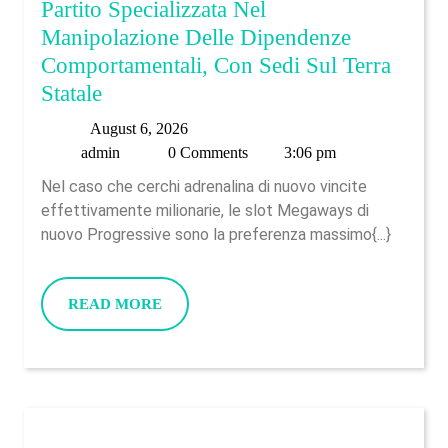
Partito Specializzata Nel
Manipolazione Delle Dipendenze
Comportamentali, Con Sedi Sul Terra
Partito
Statale
Specializzata
August
August 6, 2026
Nel
admin
6,
admin
0 Comments
3:06 pm
Manipolazione
2026
Nel caso che cerchi adrenalina di nuovo vincite
Delle
effettivamente milionarie, le slot Megaways di
Dipendenze
nuovo Progressive sono la preferenza massimo{...}
Comportamentali,
Con
READ
READ MORE
Sedi
MORE
Sul
Terra
Statale