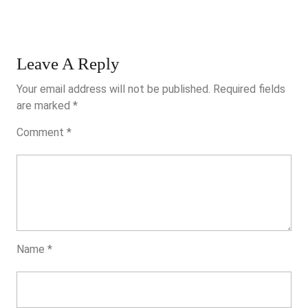
Behuten
Leave A Reply
Your email address will not be published.
Required fields
are marked
*
Comment
*
Name
*