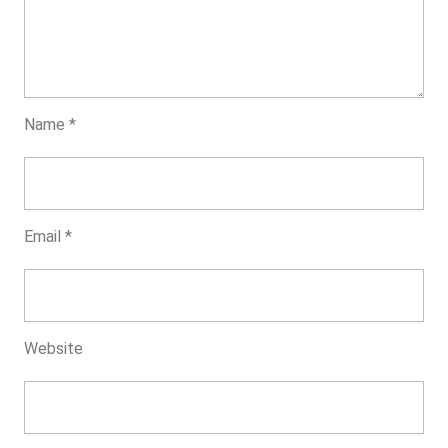
Name
*
Email
*
Website