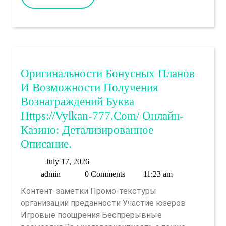
MORE
Оригинальности Бонусных Планов
И Возможности Получения
Вознаграждений Буква
Https://vylkan-777.com/ Онлайн-
Казино: Детализированное
Оригинальности
Описание.
Бонусных
July
July 17, 2026
Планов
admin
17,
admin
0 Comments
11:23 am
И
2026
Контент-заметки Промо-текстуры
Возможности
организации преданности Участие юзеров
Получения
Игровые поощрения Беспрерывные