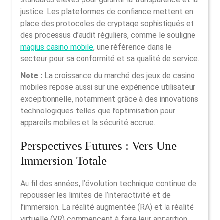
justice. Les plateformes de confiance mettent en
place des protocoles de cryptage sophistiqués et
des processus d’audit réguliers, comme le souligne
magius casino mobile
, une référence dans le
secteur pour sa conformité et sa qualité de service.
Note :
La croissance du marché des jeux de casino
mobiles repose aussi sur une expérience utilisateur
exceptionnelle, notamment grâce à des innovations
technologiques telles que l’optimisation pour
appareils mobiles et la sécurité accrue.
Perspectives Futures : Vers Une
Immersion Totale
Au fil des années, l’évolution technique continue de
repousser les limites de l’interactivité et de
l’immersion. La réalité augmentée (RA) et la réalité
virtuelle (VR) commencent à faire leur apparition