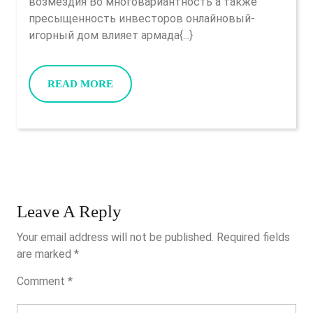
Вознаграждений
возмездия Во многовариантность а также
пресыщенность инвесторов онлайновый-
Буква
игорный дом влияет армада{...}
Https://vylkan-
777.com/
Онлайн-
READ
READ MORE
Казино:
MORE
Детализированное
Описание.
Leave A Reply
Your email address will not be published.
Required fields
are marked
*
Comment
*