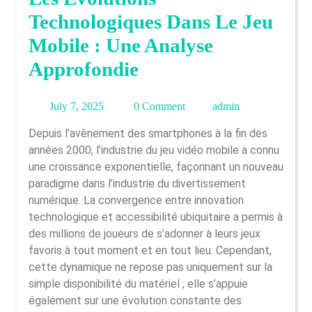
Technologiques Dans Le Jeu
Mobile : Une Analyse
Approfondie
July
admin
July 7, 2025
0 Comment
admin
7,
Depuis l’avènement des smartphones à la fin des
2025
années 2000, l’industrie du jeu vidéo mobile a connu
une croissance exponentielle, façonnant un nouveau
paradigme dans l’industrie du divertissement
numérique. La convergence entre innovation
technologique et accessibilité ubiquitaire a permis à
des millions de joueurs de s’adonner à leurs jeux
favoris à tout moment et en tout lieu. Cependant,
cette dynamique ne repose pas uniquement sur la
simple disponibilité du matériel ; elle s’appuie
également sur une évolution constante des