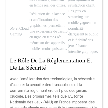
en temps réel des offres.
satisfaction client.
Les jeux en
Réduction de la latence
streaming sur
et amélioration des
mobile gagnent en
graphismes, permettant
5G et Cloud
popularité,
une expérience de casino
Gaming
élargissant le public
en ligne en temps réel,
et la fiabilité des
même sur des appareils
jeux à haute
mobiles moins puissants.
intensité graphique.
Le Rôle De La Réglementation Et
De La Sécurité
Avec l’amélioration des technologies, la nécessité
d’assurer la sécurité des transactions et la
conformité réglementaire est plus que jamais
cruciale. Des organismes tels que l’Autorité
Nationale des Jeux (ANJ) en France imposent des
standards élevés pour garantir la transparence et la