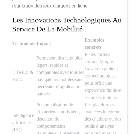
régulation des jeux d’argent en ligne.
Les Innovations Technologiques Au
Service De La Mobilité
Exemples
Technologie
Impact
concrets
Plates-formes
Permettent des jeux plus
comme
Magius
légers, rapides et
Casino
exploitent
HTML5 &
compatibles avec tous les
ces technologies
SVG
navigateurs mobiles sans
pour offrir une
nécessiter d’applications
expérience fluide et
natives.
sécurisée mobile.
Personnalisation de
Les plateformes
l’expérience utilisateur,
avancées intègrent
Intelligence
détection de
des chatbots ou des
artificielle
comportements
outils d’analyse
(IA)
frauduleux, ajustement
pour optimiser la