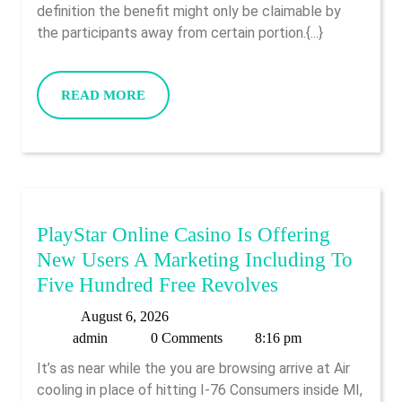
100
definition the benefit might only be claimable by
%
the participants away from certain portion.{...}
Free
Potato
READ
READ MORE
Chips
MORE
Conse
Welc
PlayStar Online Casino Is Offering
New Users A Marketing Including To
PlayStar
Five Hundred Free Revolves
Online
August
August 6, 2026
Casino
admin
6,
admin
0 Comments
8:16 pm
Is
2026
It’s as near while the you are browsing arrive at Air
Offering
cooling in place of hitting I-76 Consumers inside MI,