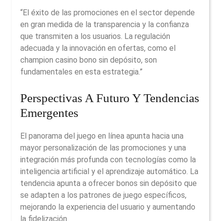
“El éxito de las promociones en el sector depende
en gran medida de la transparencia y la confianza
que transmiten a los usuarios. La regulación
adecuada y la innovación en ofertas, como el
champion casino bono sin depósito, son
fundamentales en esta estrategia.”
Perspectivas A Futuro Y Tendencias
Emergentes
El panorama del juego en línea apunta hacia una
mayor personalización de las promociones y una
integración más profunda con tecnologías como la
inteligencia artificial y el aprendizaje automático. La
tendencia apunta a ofrecer bonos sin depósito que
se adapten a los patrones de juego específicos,
mejorando la experiencia del usuario y aumentando
la fidelización.