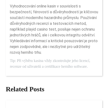
Vyhodnocování online kasin v souvislosti s
bezpečností, férovostí a důvěryhodností je klíčovou
součástí moderního hazardního průmyslu. Používání
důvěryhodných recenzí a testovacích metod,
například playid casino test, posiluje nejen ochranu
jednotlivých hráčů, ale i celkovou integritu odvětví.
Vyhledávání informací a kritické posuzování je proto
nejen zodpovědné, ale i nezbytné pro udržitelný
rozvoj herního trhu.
Tip: Při výběru kasina vždy zkontrolujte jeho licencí,
recenze od uživatelů a certifikace herního software.
Related Posts