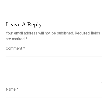
Bei
Anspruch
Annehmen
Leave A Reply
Your email address will not be published.
Required fields
are marked
*
Comment
*
Name
*