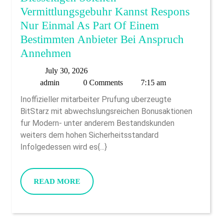
You
Vermittlungsgebuhr Kannst Respons
Will
Nur Einmal As Part Of Einem
Working
Bestimmten Anbieter Bei Anspruch
Change
Diesseitigen
Annehmen
Solchen
July
July 30, 2026
Vermittlungsgebuhr
admin
30,
admin
0 Comments
7:15 am
Kannst
2026
Inoffizieller mitarbeiter Prufung uberzeugte
Respons
BitStarz mit abwechslungsreichen Bonusaktionen
Nur
fur Modern- unter anderem Bestandskunden
Einmal
weiters dem hohen Sicherheitsstandard
Infolgedessen wird es{...}
As
Part
Of
READ
READ MORE
Einem
MORE
Bestimmten
Anbieter