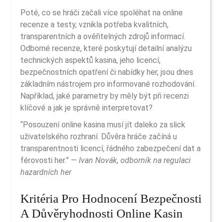
Poté, co se hráči začali více spoléhat na online
recenze a testy, vznikla potřeba kvalitních,
transparentních a ověřitelných zdrojů informací.
Odborné recenze, které poskytují detailní analýzu
technických aspektů kasina, jeho licencí,
bezpečnostních opatření či nabídky her, jsou dnes
základním nástrojem pro informované rozhodování.
Například, jaké parametry by měly být při recenzi
klíčové a jak je správně interpretovat?
“Posouzení online kasina musí jít daleko za slick
uživatelského rozhraní. Důvěra hráče začíná u
transparentnosti licencí, řádného zabezpečení dat a
férovosti her.” —
Ivan Novák, odborník na regulaci
hazardních her
Kritéria Pro Hodnocení Bezpečnosti
A Důvěryhodnosti Online Kasin