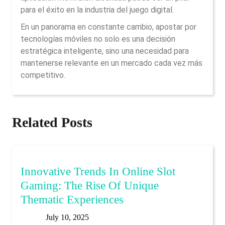
para el éxito en la industria del juego digital.
En un panorama en constante cambio, apostar por
tecnologías móviles no solo es una decisión
estratégica inteligente, sino una necesidad para
mantenerse relevante en un mercado cada vez más
competitivo.
Related Posts
Innovative Trends In Online Slot
Gaming: The Rise Of Unique
Innovative
Thematic Experiences
Trends
July
July 10, 2025