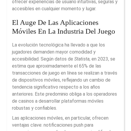
ofrecer experiencias de usuario intuitivas, seguras y
accesibles en cualquier momento y lugar.
El Auge De Las Aplicaciones
Móviles En La Industria Del Juego
La evolución tecnológica ha llevado a que los
jugadores demanden mayor comodidad y
accesibilidad. Según datos de
Statista
, en 2023, se
estima que aproximadamente el
65%
de las
transacciones de juego en línea se realizan a través
de dispositivos móviles, reflejando un cambio de
tendencia significativo respecto a los años
anteriores. Este predominio obliga a los operadores
de casinos a desarrollar plataformas móviles
robustas y confiables.
Las aplicaciones móviles, en particular, ofrecen
ventajas clave: notificaciones push para