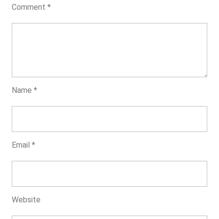
Comment
*
Name
*
Email
*
Website