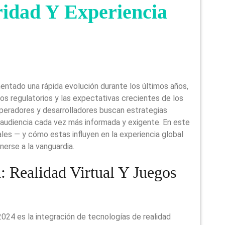
ridad Y Experiencia
admin
s regulatorios y las expectativas crecientes de los
peradores y desarrolladores buscan estrategias
a audiencia cada vez más informada y exigente. En este
es — y cómo estas influyen en la experiencia global
erse a la vanguardia.
: Realidad Virtual Y Juegos
24 es la integración de tecnologías de realidad