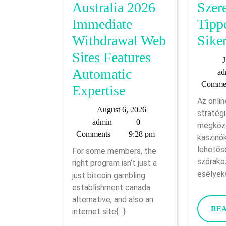
Australia 2026
Szer
Immediate
Tipp
Withdrawal Web
Sike
Sites Features
J
Automatic
ad
Comme
Although
Expertise
Az onlin
Greatest
August
August 6, 2026
stratégi
Crypto
admin
6,
admin
0
megköze
2026
Comments
9:28 pm
Harbors
kaszinó
lehetős
For some members, the
Australia
szórako
right program isn’t just a
2026
esélyek{.
just bitcoin gambling
Immediate
establishment canada
alternative, and also an
Withdrawal
RE
internet site{...}
Web