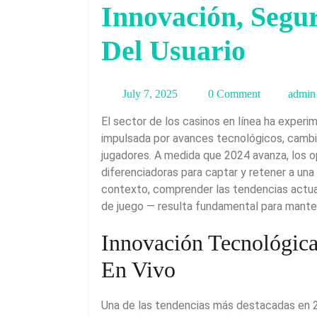
Innovación, Segu
Del Usuario
July
July 7, 2025
0 Comment
admin
7,
El sector de los casinos en línea ha experimentado una rápida evolución durante los últimos años,
2025
impulsada por avances tecnológicos, cambio
jugadores. A medida que 2024 avanza, los o
diferenciadoras para captar y retener a un
contexto, comprender las tendencias actual
de juego — resulta fundamental para manten
Innovación Tecnológica
En Vivo
Una de las tendencias más destacadas en 20