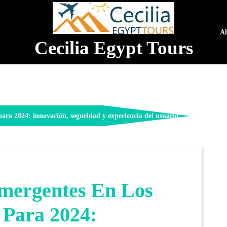
A
Cecilia Egypt Tours
 para 2024: innovación, seguridad y experiencia del usuario
mergentes En Los
 Para 2024: