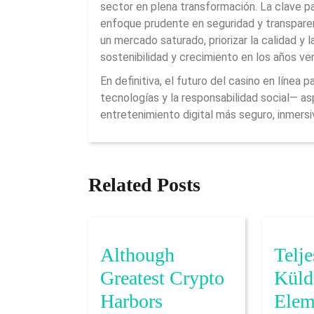
sector en plena transformación. La clave p
enfoque prudente en seguridad y transparenc
un mercado saturado, priorizar la calidad y 
sostenibilidad y crecimiento en los años ve
En definitiva, el futuro del casino en línea 
tecnologías y la responsabilidad social— a
entretenimiento digital más seguro, inmersi
Related Posts
Although
Telj
Greatest Crypto
Küld
Harbors
Elem