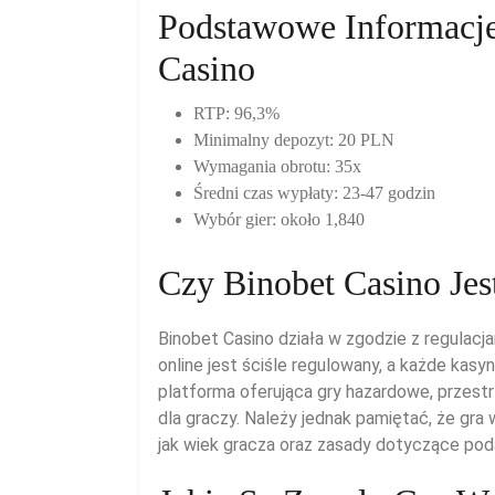
Podstawowe Informacje
2025
Casino
RTP: 96,3%
Minimalny depozyt: 20 PLN
Wymagania obrotu: 35x
Średni czas wypłaty: 23-47 godzin
Wybór gier: około 1,840
Czy Binobet Casino Jes
Binobet Casino działa w zgodzie z regulacjami polskiego Ministerstwa Finansów. W Polsce hazard
online jest ściśle regulowany, a każde kasy
platforma oferująca gry hazardowe, przest
dla graczy. Należy jednak pamiętać, że gra 
jak wiek gracza oraz zasady dotyczące po