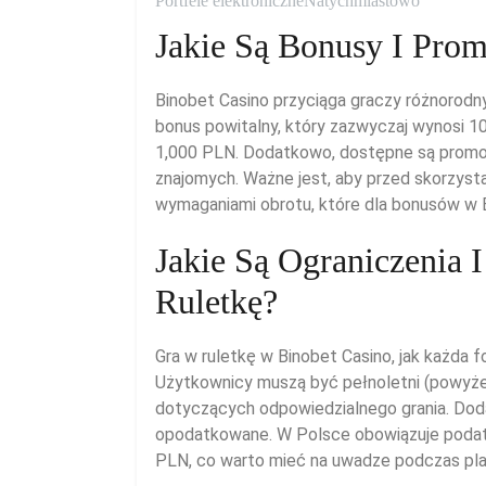
Portfele elektroniczne
Natychmiastowo
Jakie Są Bonusy I Pro
Binobet Casino przyciąga graczy różnorodny
bonus powitalny, który zazwyczaj wynosi 
1,000 PLN. Dodatkowo, dostępne są promoc
znajomych. Ważne jest, aby przed skorzysta
wymaganiami obrotu, które dla bonusów w 
Jakie Są Ograniczenia 
Ruletkę?
Gra w ruletkę w Binobet Casino, jak każda f
Użytkownicy muszą być pełnoletni (powyżej
dotyczących odpowiedzialnego grania. Do
opodatkowane. W Polsce obowiązuje poda
PLN, co warto mieć na uwadze podczas plan