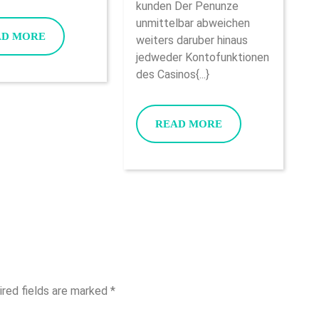
ти
Intercambio
Sanction,
kunden Der Penunze
Acerca
Mastercard
unmittelbar abweichen
READ
AD MORE
weiters daruber hinaus
De
Sepa,
MORE
jedweder Kontofunktionen
Los
Postwende
des Casinos{...}
Ofertas
Paysafecar
O
Ferner
READ
READ MORE
Paquetes
MORE
Eine
Reihenfolg
Beliebter
E-
Wallets
Auftauchen
ired fields are marked
*