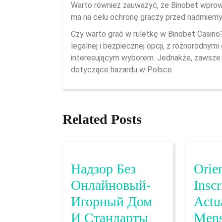
Warto również zauważyć, że Binobet wprow
ma na celu ochronę graczy przed nadmiern
Czy warto grać w ruletkę w Binobet Casino
legalnej i bezpiecznej opcji, z różnorodnym
interesującym wyborem. Jednakże, zawsze 
dotyczące hazardu w Polsce.
Related Posts
Надзор Без
Orie
Онлайновый-
Inscr
Игорный Дом
Actu
И Стандарты
Mens