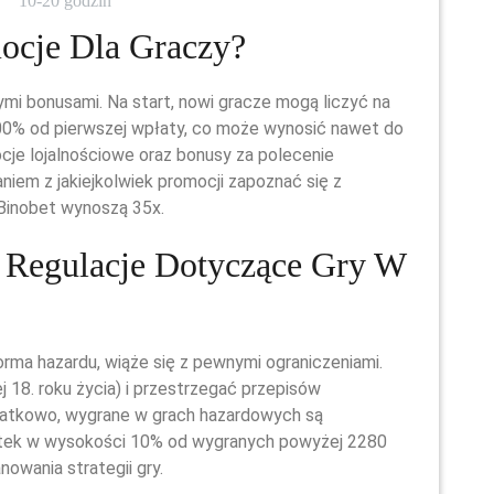
10-20 godzin
mocje Dla Graczy?
mi bonusami. Na start, nowi gracze mogą liczyć na
100% od pierwszej wpłaty, co może wynosić nawet do
je lojalnościowe oraz bonusy za polecenie
niem z jakiejkolwiek promocji zapoznać się z
Binobet wynoszą 35x.
I Regulacje Dotyczące Gry W
orma hazardu, wiąże się z pewnymi ograniczeniami.
 18. roku życia) i przestrzegać przepisów
datkowo, wygrane w grach hazardowych są
tek w wysokości 10% od wygranych powyżej 2280
owania strategii gry.