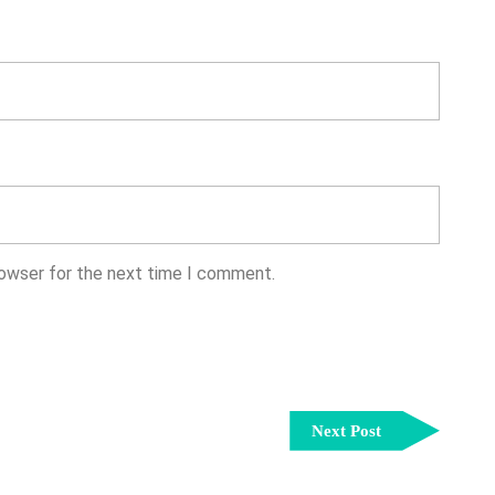
rowser for the next time I comment.
Next
Next Post
Post