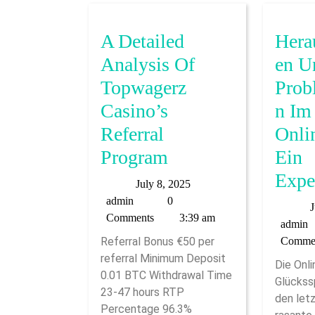
A Detailed
Hera
Analysis Of
En U
Topwagerz
Prob
Casino’s
N Im
Referral
Onli
A
Program
Ein
Detailed
Expe
July
July 8, 2025
Analysis
admin
8,
admin
0
J
2025
Comments
3:39 am
Of
a
admin
Referral Bonus €50 per
Comme
Topwagerz
referral Minimum Deposit
Die Onli
Casino’s
0.01 BTC Withdrawal Time
Glückssp
Referral
23-47 hours RTP
den let
Percentage 96.3%