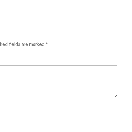
Zwar
Im
Innern
Durch
22
ired fields are marked
*
Stunden