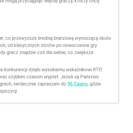
we mogą przyciągnąć więcej graczy, którzy chcą
er
, co przewyższa średnią branżową wynoszącą około
bór, od klasycznych slotów po nowoczesne gry
dy gracz znajdzie coś dla siebie, co zwiększa
le konkurencji dzięki wysokiemu wskaźnikowi RTP,
az szybkim czasom wypłat. Jeżeli są Państwo
 grach, serdecznie zapraszam do
96 Casino
, gdzie
opozycji.