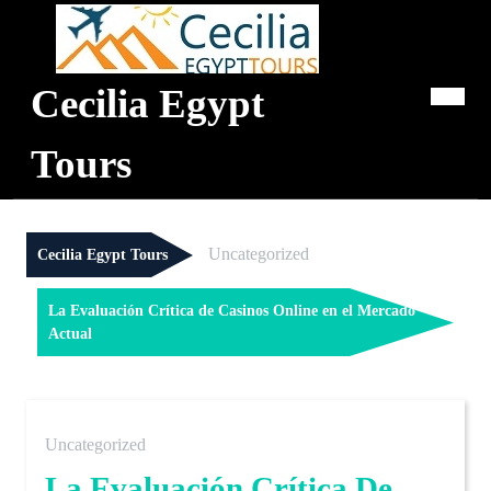
Skip
to
content
Cecilia Egypt
Op
Me
Tours
Uncategorized
Cecilia Egypt Tours
La Evaluación Crítica de Casinos Online en el Mercado
Actual
Uncategorized
La Evaluación Crítica De