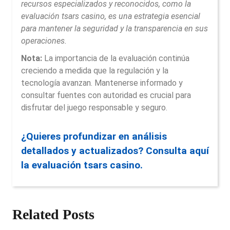
recursos especializados y reconocidos, como la
evaluación tsars casino, es una estrategia esencial
para mantener la seguridad y la transparencia en sus
operaciones.
Nota:
La importancia de la evaluación continúa
creciendo a medida que la regulación y la
tecnología avanzan. Mantenerse informado y
consultar fuentes con autoridad es crucial para
disfrutar del juego responsable y seguro.
¿Quieres profundizar en análisis
detallados y actualizados? Consulta aquí
la evaluación tsars casino.
Related Posts