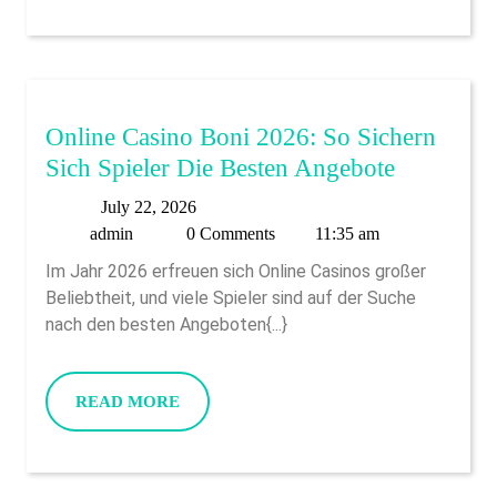
Uff
Seriositat
Unter
Anderem
Online Casino Boni 2026: So Sichern
Sicherheitsstandards
Online
Sich Spieler Die Besten Angebote
Anerkennen
Casino
July
July 22, 2026
Boni
admin
22,
admin
0 Comments
11:35 am
2026:
2026
Im Jahr 2026 erfreuen sich Online Casinos großer
So
Beliebtheit, und viele Spieler sind auf der Suche
Sichern
nach den besten Angeboten{...}
Sich
Spieler
READ
READ MORE
Die
MORE
Besten
Angebote