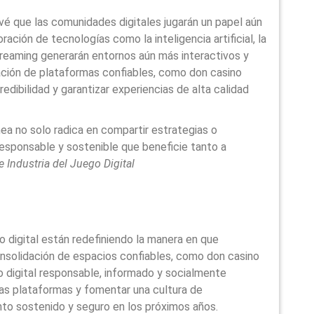
é que las comunidades digitales jugarán un papel aún
ración de tecnologías como la inteligencia artificial, la
reaming generarán entornos aún más interactivos y
cación de plataformas confiables, como don casino
edibilidad y garantizar experiencias de alta calidad
nea no solo radica en compartir estrategias o
esponsable y sostenible que beneficie tanto a
e Industria del Juego Digital
 digital están redefiniendo la manera en que
onsolidación de espacios confiables, como don casino
io digital responsable, informado y socialmente
estas plataformas y fomentar una cultura de
nto sostenido y seguro en los próximos años.