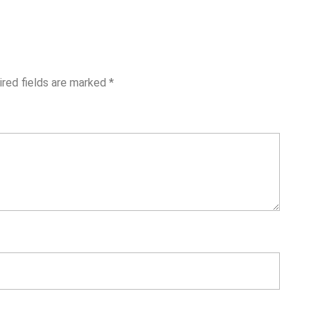
ired fields are marked
*