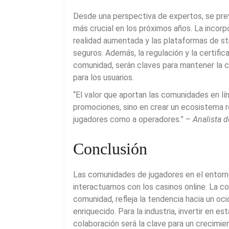
Desde una perspectiva de expertos, se prev
más crucial en los próximos años. La incorpo
realidad aumentada y las plataformas de st
seguros. Además, la regulación y la certifi
comunidad, serán claves para mantener la cr
para los usuarios.
“El valor que aportan las comunidades en lí
promociones, sino en crear un ecosistema r
jugadores como a operadores.” –
Analista d
Conclusión
Las comunidades de jugadores en el entorno
interactuamos con los casinos online. La c
comunidad, refleja la tendencia hacia un oc
enriquecido. Para la industria, invertir en 
colaboración será la clave para un crecimie