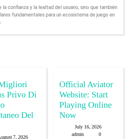
 la confianza y la lealtad del usuario, sino que también
pilares fundamentales para un ecosistema de juego en
.
Migliori
Official Aviator
s Privo Di
Website: Start
do
Playing Online
Official
taneo Del
Now
I
Aviator
July
July 16, 2026
22
Website:
admin
16,
admin
0
August
ugust 7, 2026