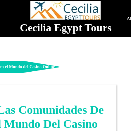
A
Cecilia Egypt Tours
 en el Mundo del Casino Online
 Las Comunidades De
l Mundo Del Casino