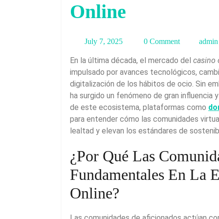
Online
July
July 7, 2025
0 Comment
admin
7,
En la última década, el mercado del
casino 
2025
impulsado por avances tecnológicos, cambi
digitalización de los hábitos de ocio. Sin 
ha surgido un fenómeno de gran influencia 
de este ecosistema, plataformas como
do
para entender cómo las comunidades virtual
lealtad y elevan los estándares de sostenibil
¿Por Qué Las Comunida
Fundamentales En La E
Online?
Las comunidades de aficionados actúan com