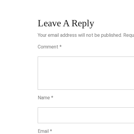
Leave A Reply
Your email address will not be published.
Requ
Comment
*
Name
*
Email
*