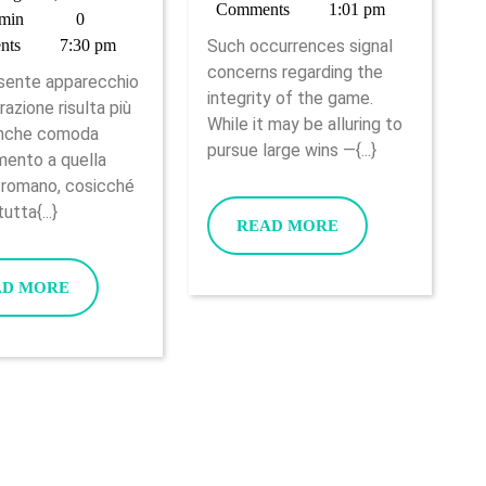
2026
Comments
1:01 pm
Migliori
Start
admin
7,
min
0
2026
nts
7:30 pm
Such occurrences signal
ték:
Bonus
Playing
concerns regarding the
sente apparecchio
Privo
Online
integrity of the game.
trazione risulta più
Di
Now
While it may be alluring to
anche comoda
pursue large wins —{...}
Fondo
ento a quella
 romano, cosicché
Spontaneo
tutta{...}
READ
READ MORE
,
Del
MORE
2026
READ
AD MORE
MORE
eket