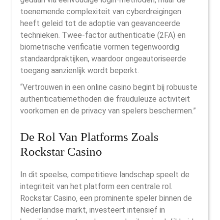
toenemende complexiteit van cyberdreigingen
heeft geleid tot de adoptie van geavanceerde
technieken. Twee-factor authenticatie (2FA) en
biometrische verificatie vormen tegenwoordig
standaardpraktijken, waardoor ongeautoriseerde
toegang aanzienlijk wordt beperkt.
“Vertrouwen in een online casino begint bij robuuste
authenticatiemethoden die frauduleuze activiteit
voorkomen en de privacy van spelers beschermen.”
De Rol Van Platforms Zoals
Rockstar Casino
In dit speelse, competitieve landschap speelt de
integriteit van het platform een centrale rol.
Rockstar Casino, een prominente speler binnen de
Nederlandse markt, investeert intensief in