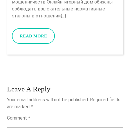
Дом
мошенничеств Онлайн-игорный дом обязаны
соблюдать взыскательные нормативные
А
эталоны в отношении{...}
Также
Нормативно-
Правовые
READ
READ MORE
Казино
MORE
Кз
Мера.
Leave A Reply
Your email address will not be published.
Required fields
are marked
*
Comment
*