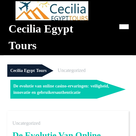
Skip
to
content
Cecilia Egypt
Op
Me
Tours
Uncategorized
Cecilia Egypt Tours
De evolutie van online casino-ervaringen: veiligheid,
innovatie en gebruikersauthenticatie
Uncategorized
De Evolutie Van Online