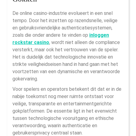
De online casino-industrie evolueert in een snel
tempo. Door het inzetten op razendsnelle, veilige
en gebruiksvriendelijke authenticatiesystemen,
zoals die onder andere te vinden op
inloggen
rockstar casino
, wordt niet alleen de compliance
versterkt, maar ook het vertrouwen van de speler.
Het is duidelijk dat technologische innovatie en
strikte veiligheidseisen hand in hand gaan met het
voortzetten van een dynamische en verantwoorde
gokervaring.
Voor spelers en operators betekent dit dat er in de
nabije toekomst nog meer ruimte ontstaat voor
veilige, transparante en entertainmentgerichte
gokplatformen. De essentie ligt in het evenwicht
tussen technologische vooruitgang en ethische
verantwoording, waarin authenticatie en
gebruikersprivacy centraal staan.