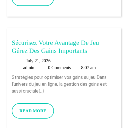
MORE
Sécurisez Votre Avantage De Jeu
Sécurisez
Gérez Des Gains Importants
Votre
July
July 21, 2026
Avantage
admin
21,
admin
0 Comments
8:07 am
De
2026
Stratégies pour optimiser vos gains au jeu Dans
Jeu
l’univers du jeu en ligne, la gestion des gains est
Gérez
aussi cruciale{...}
Des
Gains
READ
READ MORE
Importants
MORE