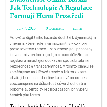
Jak Technologie A Regulace
Formují Herní Prostředí
July
admin
July 7, 2025
0 Comment
admin
7,
Ve světě digitálního hazardu dochází k dynamickým
2025
změnám, které redefinují možnosti a výzvy pro
provozovatele i hráče. Tyto změny jsou poháněny
inovacemi v technologiích, rostoucí důležitostí
regulací a narůstající očekávání spotřebitelů na
bezpečnost a transparentnost. V tomto článku se
zaměřujeme na klíčové trendy a faktory, které
utvářejí budoucnost online kasinové industrie, a
upozorňujeme na důležitost důvěryhodnosti a
odborné autenticity, jež jsou zásadní při výběru
herních platforem.
Technologické Inovace: Umělá