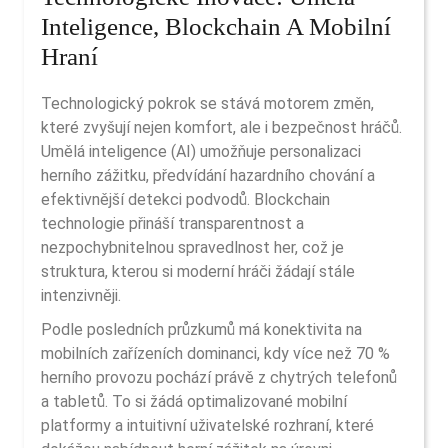
Inteligence, Blockchain A Mobilní
Hraní
Technologický pokrok se stává motorem změn,
které zvyšují nejen komfort, ale i bezpečnost hráčů.
Umělá inteligence (AI) umožňuje personalizaci
herního zážitku, předvídání hazardního chování a
efektivnější detekci podvodů. Blockchain
technologie přináší transparentnost a
nezpochybnitelnou spravedlnost her, což je
struktura, kterou si moderní hráči žádají stále
intenzivněji.
Podle posledních průzkumů má konektivita na
mobilních zařízeních dominanci, kdy více než 70 %
herního provozu pochází právě z chytrých telefonů
a tabletů. To si žádá optimalizované mobilní
platformy a intuitivní uživatelské rozhraní, které