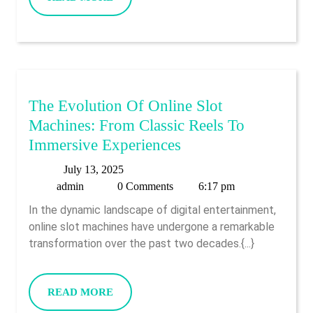
විමසුම
MORE
The Evolution Of Online Slot
Machines: From Classic Reels To
The
Immersive Experiences
Evolution
July
July 13, 2025
Of
admin
13,
admin
0 Comments
6:17 pm
Online
2025
In the dynamic landscape of digital entertainment,
Slot
online slot machines have undergone a remarkable
Machines:
transformation over the past two decades.{...}
From
Classic
READ
READ MORE
Reels
MORE