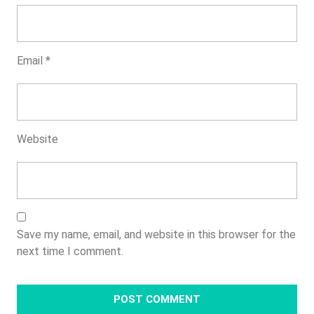
Email
*
Website
Save my name, email, and website in this browser for the
next time I comment.