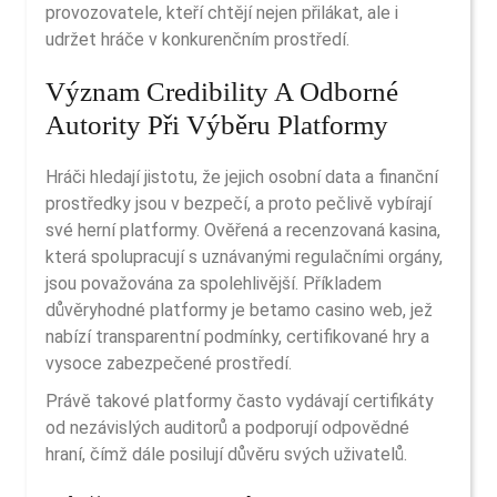
provozovatele, kteří chtějí nejen přilákat, ale i
udržet hráče v konkurenčním prostředí.
Význam Credibility A Odborné
Autority Při Výběru Platformy
Hráči hledají jistotu, že jejich osobní data a finanční
prostředky jsou v bezpečí, a proto pečlivě vybírají
své herní platformy. Ověřená a recenzovaná kasina,
která spolupracují s uznávanými regulačními orgány,
jsou považována za spolehlivější. Příkladem
důvěryhodné platformy je betamo casino web, jež
nabízí transparentní podmínky, certifikované hry a
vysoce zabezpečené prostředí.
Právě takové platformy často vydávají certifikáty
od nezávislých auditorů a podporují odpovědné
hraní, čímž dále posilují důvěru svých uživatelů.