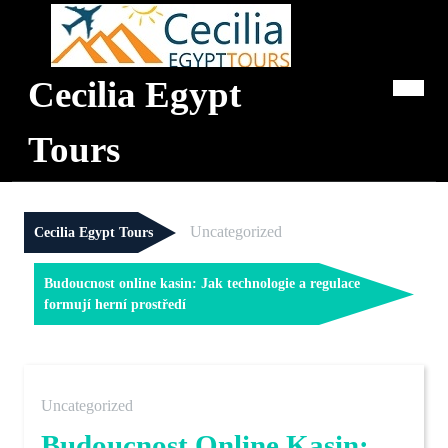
Skip
to
content
Cecilia Egypt
Op
Me
Tours
Uncategorized
Cecilia Egypt Tours
Budoucnost online kasin: Jak technologie a regulace
formují herní prostředí
Uncategorized
Budoucnost Online Kasin: