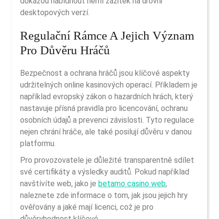
dokážou nabídnout herní zážitek na úrovni
desktopových verzí.
Regulační Rámce A Jejich Význam
Pro Důvěru Hráčů
Bezpečnost a ochrana hráčů jsou klíčové aspekty
udržitelných online kasinových operací. Příkladem je
například evropský zákon o hazardních hrách, který
nastavuje přísná pravidla pro licencování, ochranu
osobních údajů a prevenci závislosti. Tyto regulace
nejen chrání hráče, ale také posilují důvěru v danou
platformu.
Pro provozovatele je důležité transparentně sdílet
své certifikáty a výsledky auditů. Pokud například
navštívíte web, jako je
betamo casino web
,
naleznete zde informace o tom, jak jsou jejich hry
ověřovány a jaké mají licenci, což je pro
důvěryhodnost klíčové.