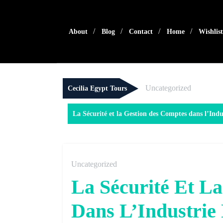
Skip
to
content
About
Blog
Contact
Home
Wishlist
Uncategorized
Cecilia Egypt Tours
La Sécurité et la Gestion des Comptes dans l’Indu
Uncategorized
La Sécurité Et L
Dans L’Industrie 