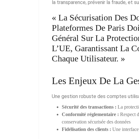
la transparence, prévenir la fraude, et su
« La Sécurisation Des D
Plateformes De Paris Do
Général Sur La Protect
L’UE, Garantissant La Co
Chaque Utilisateur. »
Les Enjeux De La Ge
Une gestion robuste des comptes utilisat
Sécurité des transactions :
La protectio
Conformité réglementaire :
Respect de
conservation sécurisée des données
Fidélisation des clients :
Une interface 