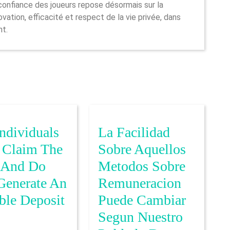
a confiance des joueurs repose désormais sur la
ation, efficacité et respect de la vie privée, dans
nt.
Individuals
La Facilidad
Claim The
Sobre Aquellos
 And Do
Metodos Sobre
Generate An
Remuneracion
ible Deposit
Puede Cambiar
or
Segun Nuestro