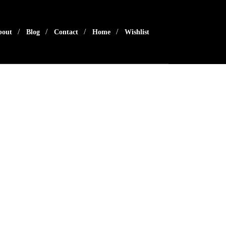
bout
Blog
Contact
Home
Wishlist