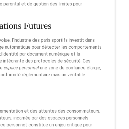
e parental et de gestion des limites pour
ations Futures
lue, l’industrie des paris sportifs investit dans
tissage automatique pour détecter les comportements
 d’identité par document numérique et la
e intégrante des protocoles de sécurité. Ces
ue
espace personnel
une zone de confiance élargie,
conformité réglementaire mais un véritable
réglementation et des attentes des consommateurs,
ateurs, incarnée par des espaces personnels
e personnel, constitue un enjeu critique pour