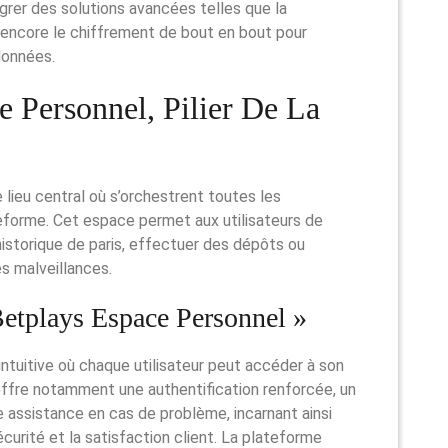
rer des solutions avancées telles que la
u encore le chiffrement de bout en bout pour
 données.
e Personnel, Pilier De La
lieu central où s’orchestrent toutes les
lateforme. Cet espace permet aux utilisateurs de
 historique de paris, effectuer des dépôts ou
es malveillances.
Betplays Espace Personnel »
ntuitive où chaque utilisateur peut accéder à son
offre notamment une authentification renforcée, un
ne assistance en cas de problème, incarnant ainsi
curité et la satisfaction client. La plateforme