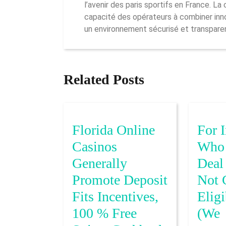
l’avenir des paris sportifs en France. L
capacité des opérateurs à combiner innov
un environnement sécurisé et transpare
Related Posts
Florida Online
For 
Casinos
Who 
Generally
Deal
Promote Deposit
Not 
Fits Incentives,
Elig
F
100 % Free
(we