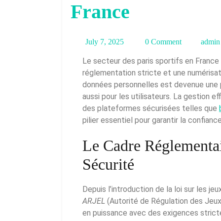
France
July
July 7, 2025
0 Comment
admin
7,
Le secteur des paris sportifs en France
2025
réglementation stricte et une numérisati
données personnelles est devenue une p
aussi pour les utilisateurs. La gestion 
des plateformes sécurisées telles que
pilier essentiel pour garantir la confian
Le Cadre Réglementai
Sécurité
Depuis l’introduction de la loi sur les 
ARJEL
(Autorité de Régulation des Jeux
en puissance avec des exigences stricte