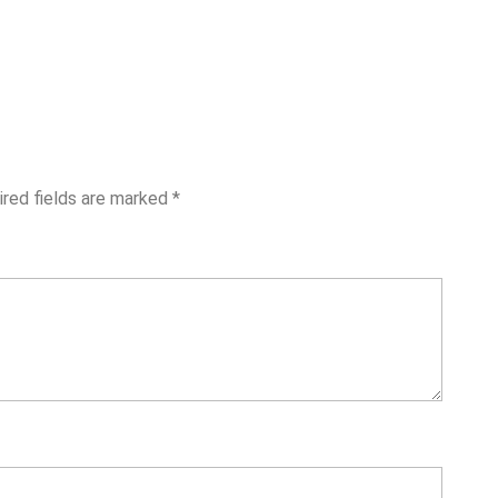
Hogar
Del
Atleta
ired fields are marked
*