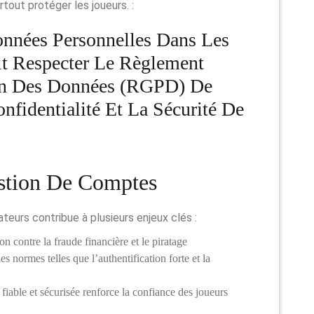
rtout protéger les joueurs. :
onnées Personnelles Dans Les
it Respecter Le Règlement
ion Des Données (RGPD) De
nfidentialité Et La Sécurité De
stion De Comptes
eurs contribue à plusieurs enjeux clés :
n contre la fraude financière et le piratage
s normes telles que l’authentification forte et la
fiable et sécurisée renforce la confiance des joueurs