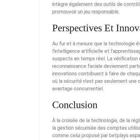
intègre également des outils de contrôl
promouvoir un jeu responsable.
Perspectives Et Innov
Au fur et à mesure que la technologie évo
l’intelligence artificielle et l’appren
suspects en temps réel. La vérification
reconnaissance faciale deviennent parti
innovations contribuent à faire de chaq
où la sécurité n’est pas seulement une 
avantage concurrentiel.
Conclusion
À la croisée de la technologie, de la 
la gestion sécurisée des comptes utilis
comme celui proposé par betplays espac