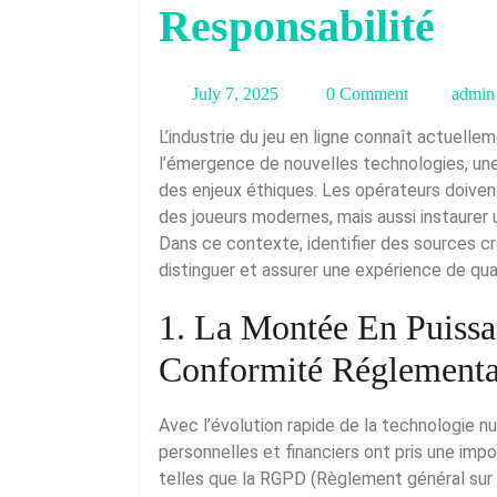
Responsabilité
July
July 7, 2025
0 Comment
admin
7,
L’industrie du jeu en ligne connaît actuellement une période de transition majeure, marquée par
2025
l’émergence de nouvelles technologies, un
des enjeux éthiques. Les opérateurs doive
des joueurs modernes, mais aussi instaurer 
Dans ce contexte, identifier des sources cr
distinguer et assurer une expérience de qual
1. La Montée En Puissa
Conformité Réglementa
Avec l’évolution rapide de la technologie nu
personnelles et financiers ont pris une imp
telles que la
RGPD (Règlement général sur 