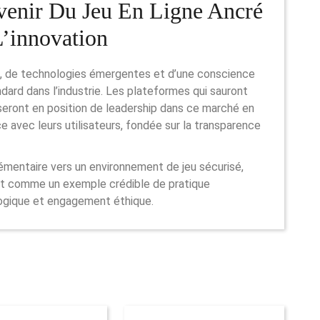
venir Du Jeu En Ligne Ancré
’innovation
s, de technologies émergentes et d’une conscience
ard dans l’industrie. Les plateformes qui sauront
é seront en position de leadership dans ce marché en
e avec leurs utilisateurs, fondée sur la transparence
lémentaire vers un environnement de jeu sécurisé,
nscrit comme un exemple crédible de pratique
ogique et engagement éthique.