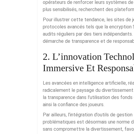
opérateurs de renforcer leurs systèmes de s
plus sensibilisés, recherchent des plateform
Pour illustrer cette tendance, les sites de
protocoles avancés tels que la encryption SS
audits réguliers par des tiers indépendants.
démarche de transparence et de responsabi
2. L’innovation Techno
Immersive Et Responsa
Les avancées en intelligence artificielle, ré
radicalement le paysage du divertissement 
la transparence dans l’utilisation des fonds o
ainsi la confiance des joueurs.
Par ailleurs, l’intégration d’outils de ges
problématiques est désormais une norme d
sans compromettre la divertissement, favor