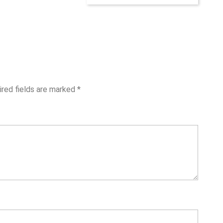
ired fields are marked
*