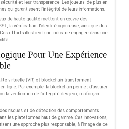
écurité et leur transparence. Les joueurs, de plus en
es qui garantissent l’intégrité de leurs informations.
 jeux de haute qualité mettent en œuvre des
L, la vérification d’identité rigoureuse, ainsi que des
 Ces efforts illustrent une industrie engagée dans une
lité.
logique Pour Une Expérience
ble
alité virtuelle (VR) et blockchain transforment
en ligne. Par exemple, la blockchain permet d’assurer
u la vérification de l’intégrité des jeux, renforçant
tion des risques et de détection des comportements
ans les plateformes haut de gamme. Ces innovations,
isent une approche plus responsable, à l’image de ce