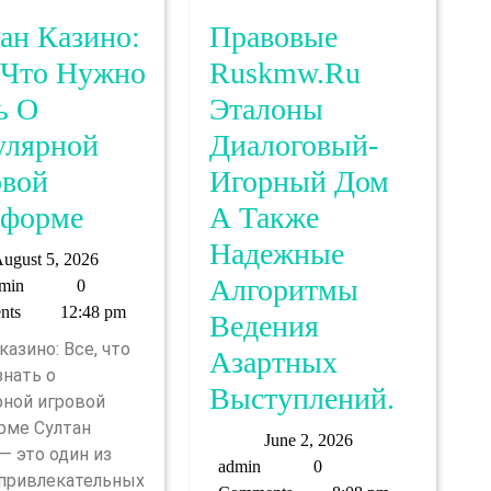
ан Казино:
Правовые
 Что Нужно
Ruskmw.ru
ь О
Эталоны
улярной
Диалоговый-
овой
Игорный Дом
Султан
тформе
А Также
Казино:
Надежные
August
ugust 5, 2026
Все,
Алгоритмы
admin
5,
min
0
2026
nts
12:48 pm
Что
Ведения
казино: Все, что
Нужно
Азартных
знать о
Знать
Правов
Выступлений.
рной игровой
ngebote
О
Ruskm
рме Султан
June
June 2, 2026
— это один из
Популярной
Этало
admin
2,
admin
0
привлекательных