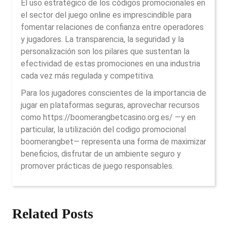
El uso estratégico de los códigos promocionales en
el sector del juego online es imprescindible para
fomentar relaciones de confianza entre operadores
y jugadores. La transparencia, la seguridad y la
personalización son los pilares que sustentan la
efectividad de estas promociones en una industria
cada vez más regulada y competitiva.
Para los jugadores conscientes de la importancia de
jugar en plataformas seguras, aprovechar recursos
como https://boomerangbetcasino.org.es/ —y en
particular, la utilización del codigo promocional
boomerangbet— representa una forma de maximizar
beneficios, disfrutar de un ambiente seguro y
promover prácticas de juego responsables.
Related Posts