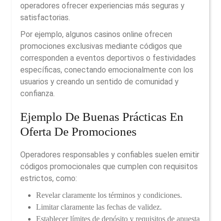
operadores ofrecer experiencias más seguras y
satisfactorias.
Por ejemplo, algunos casinos online ofrecen
promociones exclusivas mediante códigos que
corresponden a eventos deportivos o festividades
específicas, conectando emocionalmente con los
usuarios y creando un sentido de comunidad y
confianza.
Ejemplo De Buenas Prácticas En
Oferta De Promociones
Operadores responsables y confiables suelen emitir
códigos promocionales que cumplen con requisitos
estrictos, como:
Revelar claramente los términos y condiciones.
Limitar claramente las fechas de validez.
Establecer límites de depósito y requisitos de apuesta