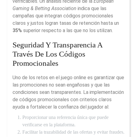
verificables. Un análisis reciente de la
European
Gaming & Betting Association
indica que las
campañas que integran códigos promocionales
claros y justos logran tasas de retención hasta un
35%
superior respecto a las que no los utilizan.
Seguridad Y Transparencia A
Través De Los Códigos
Promocionales
Uno de los retos en el juego online es garantizar que
las promociones no sean engañosas y que las
condiciones sean transparentes. La implementación
de códigos promocionales con criterios claros
ayuda a fortalecer la confianza del jugador al:
Proporcionar una referencia única que puede
verificarse en la plataforma.
Facilitar la trazabilidad de las ofertas y evitar fraudes.