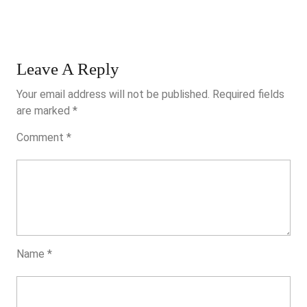
Of
Over
80,5
Leave A Reply
Durch
000
Your email address will not be published.
Required fields
are marked
*
Comment
*
Name
*