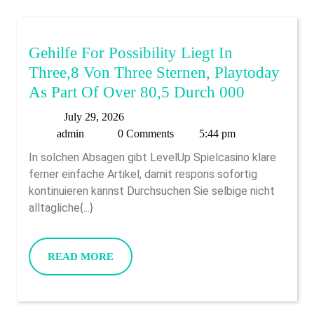
You
Will
Safeguards
Gehilfe For Possibility Liegt In
Three,8 Von Three Sternen, Playtoday
Gehilfe
As Part Of Over 80,5 Durch 000
For
July
July 29, 2026
Possibility
admin
29,
admin
0 Comments
5:44 pm
Liegt
2026
In solchen Absagen gibt LevelUp Spielcasino klare
In
ferner einfache Artikel, damit respons sofortig
Three,8
kontinuieren kannst Durchsuchen Sie selbige nicht
Von
alltagliche{...}
Three
Sternen,
READ
READ MORE
Playtoday
MORE
As
Part