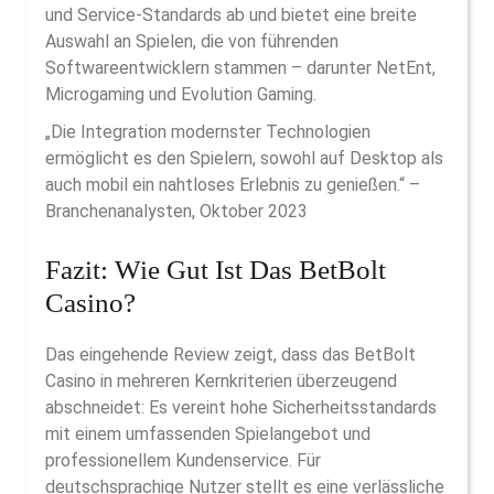
und Service-Standards ab und bietet eine breite
Auswahl an Spielen, die von führenden
Softwareentwicklern stammen – darunter NetEnt,
Microgaming und Evolution Gaming.
„Die Integration modernster Technologien
ermöglicht es den Spielern, sowohl auf Desktop als
auch mobil ein nahtloses Erlebnis zu genießen.“ –
Branchenanalysten, Oktober 2023
Fazit: Wie Gut Ist Das BetBolt
Casino?
Das eingehende Review zeigt, dass das BetBolt
Casino in mehreren Kernkriterien überzeugend
abschneidet: Es vereint hohe Sicherheitsstandards
mit einem umfassenden Spielangebot und
professionellem Kundenservice. Für
deutschsprachige Nutzer stellt es eine verlässliche