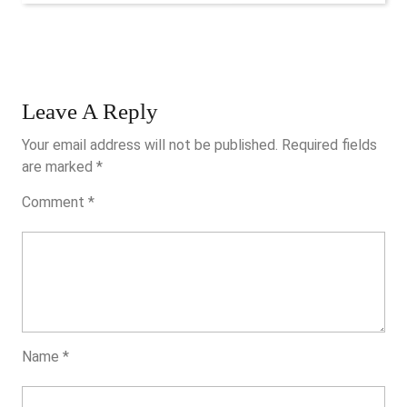
Peu
De
Chefs
D’entreprise
Leave A Reply
Your email address will not be published.
Required fields
are marked
*
Comment
*
Name
*