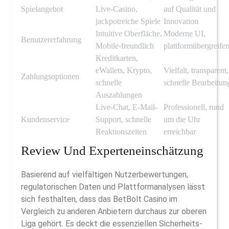
Spielangebot
Live-Casino,
auf Qualität und
jackpotreiche Spiele
Innovation
Intuitive Oberfläche,
Moderne UI,
Benutzererfahrung
Mobile-freundlich
plattformübergreife
Kreditkarten,
eWallets, Krypto,
Vielfalt, transparent,
Zahlungsoptionen
schnelle
schnelle Bearbeitun
Auszahlungen
Live-Chat, E-Mail-
Professionell, rund
Kundenservice
Support, schnelle
um die Uhr
Reaktionszeiten
erreichbar
Review Und Experteneinschätzung
Basierend auf vielfältigen Nutzerbewertungen,
regulatorischen Daten und Plattformanalysen lässt
sich festhalten, dass das BetBolt Casino im
Vergleich zu anderen Anbietern durchaus zur oberen
Liga gehört. Es deckt die essenziellen Sicherheits-