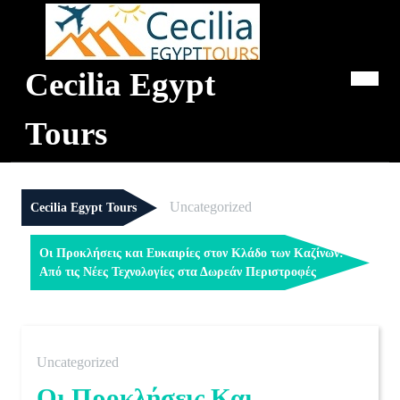
Skip
to
content
Cecilia Egypt
Op
Me
Tours
Uncategorized
Cecilia Egypt Tours
Οι Προκλήσεις και Ευκαιρίες στον Κλάδο των Καζίνων:
Από τις Νέες Τεχνολογίες στα Δωρεάν Περιστροφές
Uncategorized
Οι Προκλήσεις Και