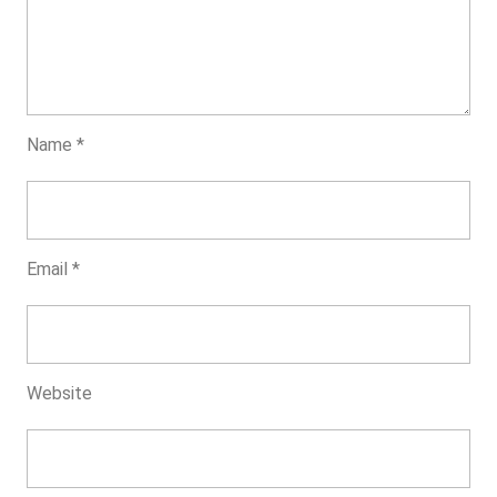
Name
*
Email
*
Website