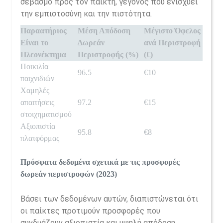
σεβασμό προς τον παίκτη, γεγονός που ενισχύει
την εμπιστοσύνη και την πιστότητα.
Παραατήριος
Μέση Απόδοση
Μέγιστο Όφελος
Είναι το
Δωρεάν
ανά Περιστροφή
Πλεονέκτημα
Περιστροφής (%)
(€)
Ποικιλία
96.5
€10
παιχνιδιών
Χαμηλές
απαιτήσεις
97.2
€15
στοιχηματισμού
Αξιοπιστία
95.8
€8
πλατφόρμας
Πρόσφατα δεδομένα σχετικά με τις προσφορές
δωρεάν περιστροφών (2023)
Βάσει των δεδομένων αυτών, διαπιστώνεται ότι
οι παίκτες προτιμούν προσφορές που
συνδυάζουν αξιοπιστία και υψηλή απόδοση,