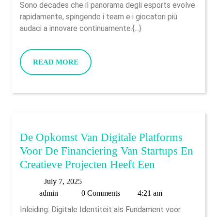
Rushnel
Sono decades che il panorama degli esports evolve
Mondo
rapidamente, spingendo i team e i giocatori più
Degli
audaci a innovare continuamente.{...}
Esports:
Innovazioni
READ
READ MORE
E
MORE
Tattiche
Vincenti
De Opkomst Van Digitale Platforms
Voor De Financiering Van Startups En
De
Creatieve Projecten Heeft Een
Opkomst
July
July 7, 2025
Van
admin
7,
admin
0 Comments
4:21 am
Digitale
2025
Inleiding: Digitale Identiteit als Fundament voor