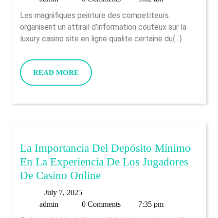
RTP
2026
Les magnifiques peinture des competiteurs
98
organisent un attirail d’information couteux sur la
4%
luxury casino site en ligne qualite certaine du{...}
Divertir
Un
READ
READ MORE
Tantinet
MORE
La Importancia Del Depósito Mínimo
En La Experiencia De Los Jugadores
La
De Casino Online
Importancia
July
July 7, 2025
Del
admin
7,
admin
0 Comments
7:35 pm
Depósito
2025