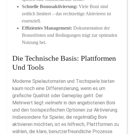
Schnelle Bonusaktivierung:
Viele Boni sind
zeitlich limitiert – das rechtzeitige Aktivieren ist
essenziell.
Effizientes Management:
Dokumentation der
Bonusfristen und Bedingungen trägt zur optimalen
Nutzung bei.
Die Technische Basis: Plattformen
Und Tools
Moderne Spielautomaten und Tischspiele bieten
kaum noch eine Differenzierung, wenn es um
grafische Qualität oder Gameplay geht. Der
Mehrwert liegt vielmehr in den angebotenen Boni
und den toolspezifischen Optionen zur Aktivierung.
Insbesondere für Spieler, die regelmäßig Boni
aktivieren möchten, ist es hilfreich, Plattformen zu
wählen, die klare, benutzerfreundliche Prozesse