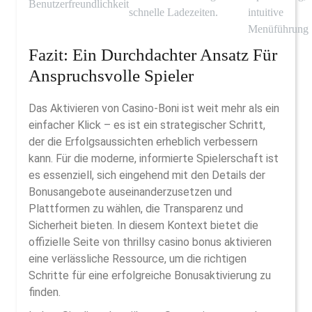
Benutzerfreundlichkeit
schnelle Ladezeiten.
intuitive
Menüführung
Fazit: Ein Durchdachter Ansatz Für
Anspruchsvolle Spieler
Das Aktivieren von Casino-Boni ist weit mehr als ein
einfacher Klick – es ist ein strategischer Schritt,
der die Erfolgsaussichten erheblich verbessern
kann. Für die moderne, informierte Spielerschaft ist
es essenziell, sich eingehend mit den Details der
Bonusangebote auseinanderzusetzen und
Plattformen zu wählen, die Transparenz und
Sicherheit bieten. In diesem Kontext bietet die
offizielle Seite von thrillsy casino bonus aktivieren
eine verlässliche Ressource, um die richtigen
Schritte für eine erfolgreiche Bonusaktivierung zu
finden.