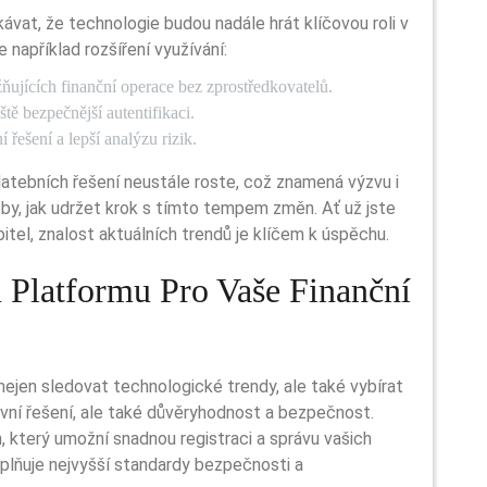
vat, že technologie budou nadále hrát klíčovou roli v
 například rozšíření využívání:
ujících finanční operace bez zprostředkovatelů.
ště bezpečnější autentifikaci.
 řešení a lepší analýzu rizik.
soby, jak udržet krok s tímto tempem změn. Ať už jste
itel, znalost aktuálních trendů je klíčem k úspěchu.
 Platformu Pro Vaše Finanční
nejen sledovat technologické trendy, ale také vybírat
ivní řešení, ale také důvěryhodnost a bezpečnost.
 který umožní snadnou registraci a správu vašich
splňuje nejvyšší standardy bezpečnosti a