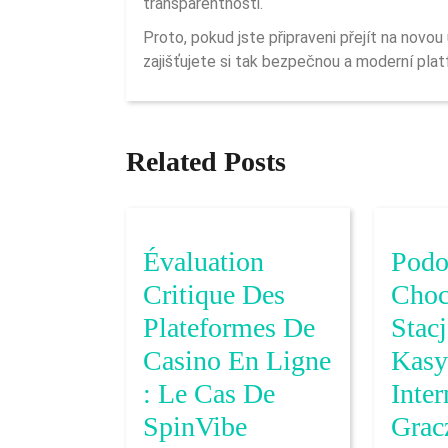
transparentnosti.
Proto, pokud jste připraveni přejít na novou úroveň správy financí, registrovat se betalright a
zajišťujete si tak bezpečnou a moderní plat
Related Posts
Évaluation
Podo
Critique Des
Choc
Plateformes De
Stac
Casino En Ligne
Kasy
: Le Cas De
Inte
Évaluation
SpinVibe
Grac