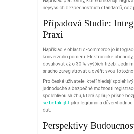
Například platformy, které umožňují
regist
nejvyšších bezpečnostních standardů, což p
Případová Studie: Integ
Praxi
Například v oblasti e-commerce je integra
konverzního poměru. Elektronické obchody, 
dosahovat až o 30 % vyšších tržeb. Jedním 
snadno zaregistrovat a ověřit svou totožn
Pro české uživatele, kteří hledají spolehlivý systém, je důležité najít platformu, která nabízí
jednoduché a bezpečné možnosti registrace
spolehlivou službu, která splňuje přísné be
se betalright
jako legitimní a důvěryhodnou 
dat.
Perspektivy Budoucnos