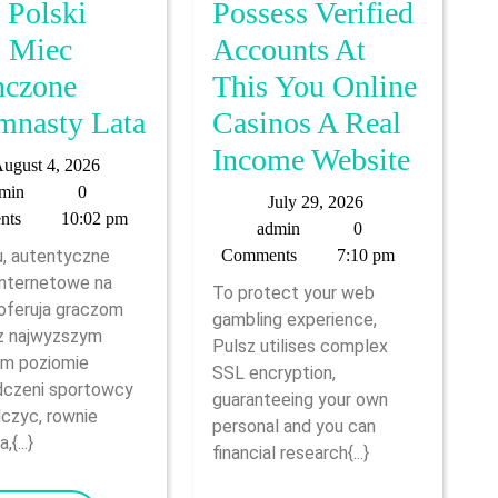
 Polski
Possess Verified
 Miec
Accounts At
czone
This You Online
Podobnie
mnasty Lata
Casinos A Real
Jak
Crypto
Income Website
August
ugust 4, 2026
Chociaz
Withdr
admin
4,
min
0
July
July 29, 2026
2026
nts
10:02 pm
Stacjonarnych
Typica
admin
29,
admin
0
2026
, autentyczne
Comments
7:10 pm
Kasyn
Proces
internetowe na
To protect your web
Internetowych,
In
oferuja graczom
gambling experience,
Gracz
Less
z najwyzszym
Pulsz utilises complex
m poziomie
Ktorzy
Than
SSL encryption,
czeni sportowcy
guaranteeing your own
Maja
24
czyc, rownie
personal and you can
{...}
Polski
Hours
financial research{...}
Musi
To