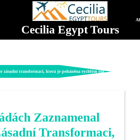
A
Cecilia Egypt Tours
r zásadní transformaci, která je poháněna rychlým roz
kádách Zaznamenal
Zásadní Transformaci,