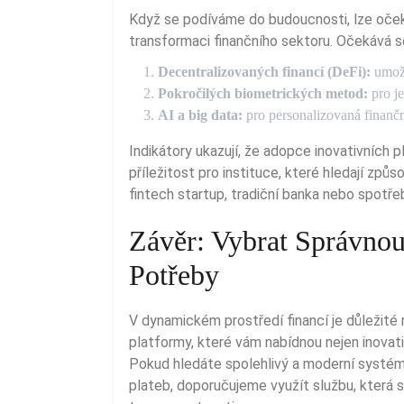
Když se podíváme do budoucnosti, lze očeká
transformaci finančního sektoru. Očekává se
Decentralizovaných financí (DeFi):
umožň
Pokročilých biometrických metod:
pro je
AI a big data:
pro personalizovaná finanční
Indikátory ukazují, že adopce inovativních platebních řešení neustále roste, což znamená výzvu i
příležitost pro instituce, které hledají způ
fintech startup, tradiční banka nebo spotřeb
Závěr: Vybrat Správnou
Potřeby
V dynamickém prostředí financí je důležité 
platformy, které vám nabídnou nejen inovat
Pokud hledáte spolehlivý a moderní systém,
plateb, doporučujeme využít službu, která 