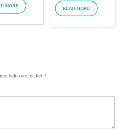
Miec
Posses
READ
AD MORE
READ
READ MORE
MORE
Ukonczone
MORE
Verifie
Osiemnasty
Accoun
Lata
At
This
You
Online
Casino
ired fields are marked
*
A
Real
Incom
Websit