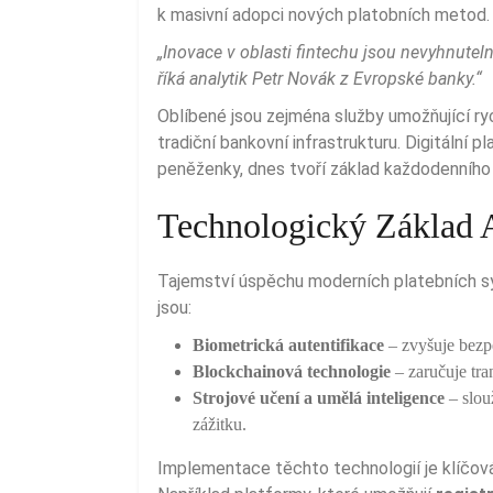
k masivní adopci nových platobních metod.
„Inovace v oblasti fintechu jsou nevyhnutelným krokem k digitální inkluzi a udržitelnému růstu,“
říká analytik Petr Novák z Evropské banky.“
Oblíbené jsou zejména služby umožňující ry
tradiční bankovní infrastrukturu. Digitální p
peněženky, dnes tvoří základ každodenního 
Technologický Základ 
Tajemství úspěchu moderních platebních sys
jsou:
Biometrická autentifikace
– zvyšuje bezpe
Blockchainová technologie
– zaručuje tra
Strojové učení a umělá inteligence
– slou
zážitku.
Implementace těchto technologií je klíčová pro důvěryhodnost a odolnost platebních systémů.