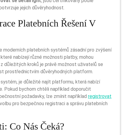
rovat se betalright
, jsou certifikovány podle
otvrzuje jejich důvěryhodnost.
race Platebních Řešení V
ce moderních platebních systémů zásadní pro zvýšení
které nabízejí různé možnosti platby, mohou
z důležitých kroků je právě možnost uživatelů se
ost prostřednictvím důvěryhodných platform.
. Pokud bychom chtěli například doporučit
zpečnostní požadavky, lze zmínit například
registrovat
volbu pro bezpečnou registraci a správu platebních
ti: Co Nás Čeká?