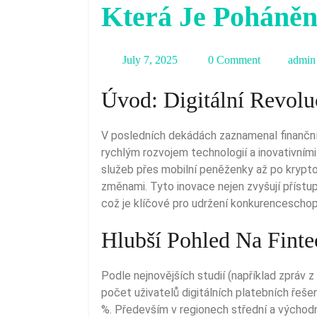
Která Je Poháně
July
July 7, 2025
0 Comment
admin
7,
Úvod: Digitální Revolu
2025
V posledních dekádách zaznamenal finanční 
rychlým rozvojem technologií a inovativním
služeb přes mobilní peněženky až po kryp
změnami. Tyto inovace nejen zvyšují přístup
což je klíčové pro udržení konkurenceschop
Hlubší Pohled Na Finte
Podle nejnovějších studií (například zpráv 
počet uživatelů digitálních platebních řeše
%. Především v regionech střední a východní 