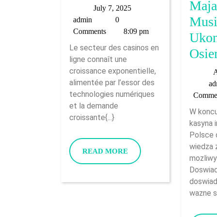
Critique
Maja
July
July 7, 2025
Des
Musi
admin
7,
admin
0
2025
Comments
8:09 pm
Plateformes
Ukon
Le secteur des casinos en
De
Osie
ligne connaît une
Casino
croissance exponentielle,
A
En
alimentée par l’essor des
ad
technologies numériques
Comme
Ligne
et la demande
W koncu
:
croissante{...}
kasyna 
Le
Polsce 
Cas
wiedza 
READ
READ MORE
mozliwy
De
MORE
Doswiad
SpinVibe
doswiad
wazne sa,