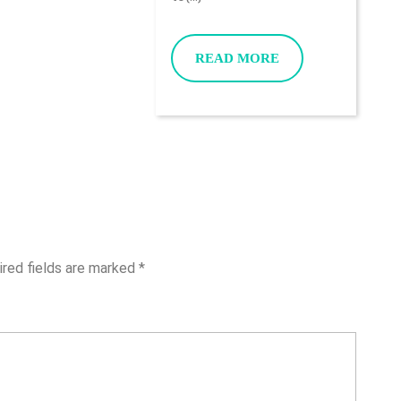
Straightforwar
Since
READ
READ MORE
The
MORE
Successful
At
The
Sweepstakes
Gambling
Enterprises
ired fields are marked
*
Is
Basically
Determined
By
Fortune