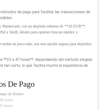
métodos de pago para facilitar las transacciones de
onibles:
y Mastercard, con un depósito mínimo de **10 EUR**.
Pal y Skrill, ideales para quienes buscan rapidez y
tardar un poco más, son una opción segura para depósitos
de **23 a 47 horas**, dependiendo del método elegido.
 tan corto, lo que facilita mucho la experiencia de
os De Pago
mpo de Retiro
48 horas
31 horas