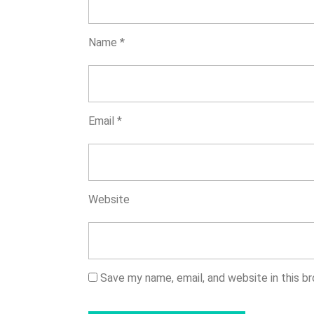
Name
*
Email
*
Website
Save my name, email, and website in this b