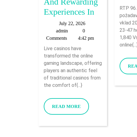
And Rewarding
RTP 96.
Live
Experiences In
požadav
Casinos
vklad 2
July
July 22, 2026
Explained:
23-47 h
admin
22,
admin
0
1,840 V
2026
Comments
4:42 pm
Navigating
online{...
Live casinos have
The
transformed the online
World
gaming landscape, offering
RE
Of
players an authentic feel
of traditional casinos from
Real
the comfort of{...}
Money
Gaming
READ
READ MORE
And
MORE
Rewarding
Experiences