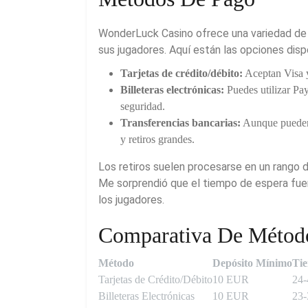
WonderLuck Casino ofrece una variedad de 
sus jugadores. Aquí están las opciones disp
Tarjetas de crédito/débito:
Aceptan Visa 
Billeteras electrónicas:
Puedes utilizar Pay
seguridad.
Transferencias bancarias:
Aunque pueden 
y retiros grandes.
Los retiros suelen procesarse en un rango 
Me sorprendió que el tiempo de espera fuera
los jugadores.
Comparativa De Métod
Método
Depósito Mínimo
Tie
Tarjetas de Crédito/Débito
10 EUR
24-
Billeteras Electrónicas
10 EUR
23-