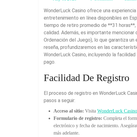
9,
WonderLuck Casino ofrece una experiencia de juego en vivo que destaca entre las opciones de
2025
entretenimiento en línea disponibles en Esp
tiempo de retiro promedio de **31 horas**, 
calidad. Además, es importante mencionar 
Ordenación del Juego), lo que garantiza un 
reseña, profundizaremos en las característi
WonderLuck Casino, incluyendo la facilidad 
pago.
Facilidad De Registro
El proceso de registro en WonderLuck Casino
pasos a seguir:
Acceso al sitio:
Visita
WonderLuck Casin
Formulario de registro:
Completa el formu
electrónico y fecha de nacimiento. Asegúrat
más adelante.