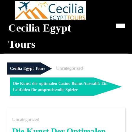
Skip
to
content
Cecilia Egypt
Op
Me
Tours
Uncategorized
Cecilia Egypt Tours
Die Kunst der optimalen Casino Bonus Auswahl: Ein
Leitfaden für anspruchsvolle Spieler
Uncategorized
Die Kunst Der Optimalen