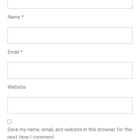
Name
*
Email
*
Website
Save my name, email, and website in this browser for the
next time I comment.