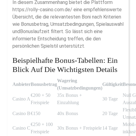
In diesem Zusammenhang bietet die Plattform
https://rolly-casino.com.de/ eine empfehlenswerte
Übersicht, die die relevantesten Boni nach Kriterien
wie Bonusbetrag, Umsatzbedingungen, Spielauswahl
undBonuslaufzeit filtert. So lässt sich eine
informierte Entscheidung treffen, die den
persönlichen Spielstil unterstützt.
Beispielhafte Bonus-Tabellen: Ein
Blick Auf Die Wichtigsten Details
Wagering
Anbieter
Bonusbetrag
Gültigkeit
Beson
(Umsatzbedingungen)
€200 + 50
35x Bonus +
Null G
Casino A
30 Tage
Freispiele
Einzahlung
Ausza
Flexib
Casino B
€150
40x Bonus
20 Tage
Umsat
€250 + 100
Mobil-
Casino C
30x Bonus + Freispiele
14 Tage
Freispiele
inklus