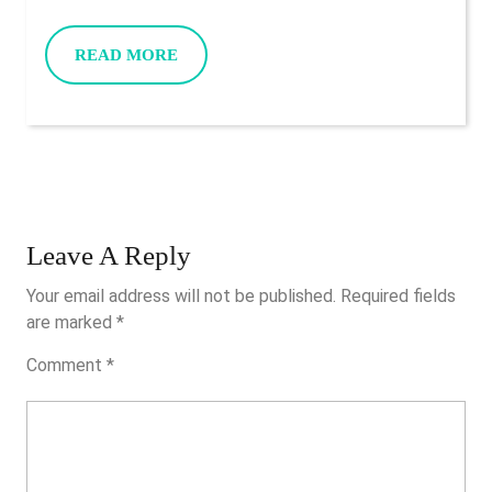
Nachfolgend
Angebotenen
READ
READ MORE
Zahlungsmogl
MORE
Geht?
Leave A Reply
Your email address will not be published.
Required fields
are marked
*
Comment
*