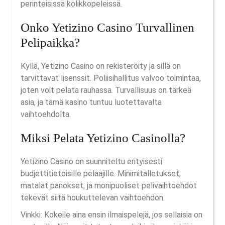
perinteisissä kolikkopeleissä.
Onko Yetizino Casino Turvallinen
Pelipaikka?
Kyllä, Yetizino Casino on rekisteröity ja sillä on
tarvittavat lisenssit. Poliisihallitus valvoo toimintaa,
joten voit pelata rauhassa. Turvallisuus on tärkeä
asia, ja tämä kasino tuntuu luotettavalta
vaihtoehdolta.
Miksi Pelata Yetizino Casinolla?
Yetizino Casino on suunniteltu erityisesti
budjettitietoisille pelaajille. Minimitalletukset,
matalat panokset, ja monipuoliset pelivaihtoehdot
tekevät siitä houkuttelevan vaihtoehdon.
Vinkki: Kokeile aina ensin ilmaispelejä, jos sellaisia on