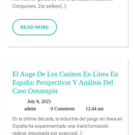
Kunden
Computers. Zur selben{...}
Die
Ausschuttung
READ
READ MORE
Auswahlen
MORE
Unter
Anderem
Einen
Absolutwert
El Auge De Los Casinos En Línea En
Eingeben
España: Perspectivas Y Análisis Del
El
Caso Oceanspin
Auge
July
July 8, 2025
De
admin
8,
admin
0 Comments
12:44 am
Los
2025
En la última década, la industria del juego en línea en
Casinos
España ha experimentado una transformación
En
radical, impulsada por avances{...}