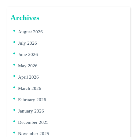
Archives
August 2026
July 2026
June 2026
May 2026
April 2026
March 2026
February 2026
January 2026
December 2025
November 2025