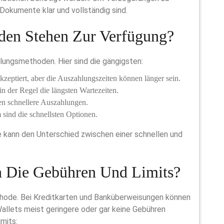
e Dokumente klar und vollständig sind.
en Stehen Zur Verfügung?
lungsmethoden. Hier sind die gängigsten:
zeptiert, aber die Auszahlungszeiten können länger sein.
n der Regel die längsten Wartezeiten.
ten schnellere Auszahlungen.
sind die schnellsten Optionen.
 kann den Unterschied zwischen einer schnellen und
h Die Gebühren Und Limits?
thode. Bei Kreditkarten und Banküberweisungen können
allets meist geringere oder gar keine Gebühren
mits: