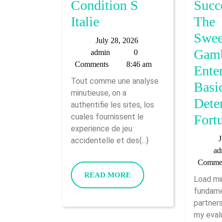
Condition S
Succ
Meilleurs
Italie
The
Casinos
Swee
July
July 28, 2026
Legerement
Gamb
admin
28,
admin
0
2026
Comments
8:46 am
2026
Enter
Tout comme une analyse
:
Basi
minutieuse, on a
Top
Dete
authentifie les sites, los
Condition
cuales fournissent le
Fort
experience de jeu
S
J
accidentelle et des{...}
Italie
ad
Comme
READ
READ MORE
Load mi
MORE
fundame
partner
my eval