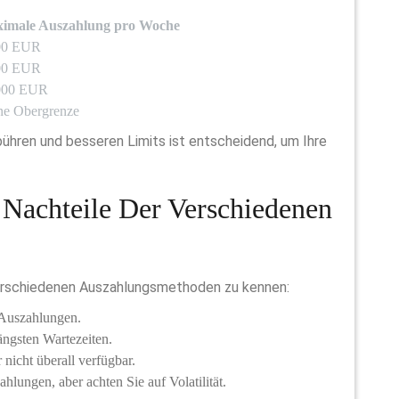
imale Auszahlung pro Woche
00 EUR
00 EUR
000 EUR
ne Obergrenze
ühren und besseren Limits ist entscheidend, um Ihre
Nachteile Der Verschiedenen
 verschiedenen Auszahlungsmethoden zu kennen:
 Auszahlungen.
ängsten Wartezeiten.
nicht überall verfügbar.
lungen, aber achten Sie auf Volatilität.