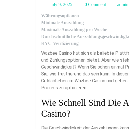
July
July 9, 2025
0 Comment
admin
9,
Währungsoptionen
2025
Minimale Auszahlung
Maximale Auszahlung pro Woche
Durchschnittliche Auszahlungsgeschwindigke
KYC-Verifizierung
Wazbee Casino hat sich als beliebte Plattform etabliert, die Spielern eine Vielzahl von Spielen
und Zahlungsoptionen bietet. Aber wie st
Geschwindigkeit? Wenn Sie schon einmal P
Sie, wie frustrierend das sein kann. In die
Geldabheben im Wazbee Casino und geben I
Prozess zu optimieren.
Wie Schnell Sind Die 
Casino?
Die Geschwindigkeit der Auszahlungen kann 