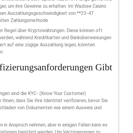
ger, um ihre Gewinne zu erhalten. Im Wazbee Casino
ichen Auszahlungsgeschwindigkeit von **23-47
hlten Zahlungsmethode.
der Regel über Kryptowährungen. Diese können oft
werden, während Kreditkarten und Banküberweisungen
Wert auf eine zügige Auszahlung legen, könnten
n.
izierungsanforderungen Gibt
lungen sind die KYC- (Know Your Customer)
hnen, dass Sie Ihre Identität verifizieren, bevor Sie
ochladen von Dokumenten wie einem Ausweis und
n in Anspruch nehmen, aber in einigen Fällen kann es
rmationen benötigt werden. Um Verzögerungen zu