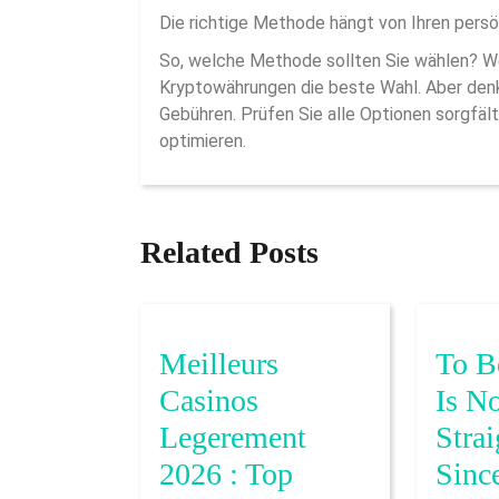
Die richtige Methode hängt von Ihren persö
So, welche Methode sollten Sie wählen? We
Kryptowährungen die beste Wahl. Aber den
Gebühren. Prüfen Sie alle Optionen sorgfäl
optimieren.
Related Posts
Meilleurs
To B
Casinos
Is N
Legerement
Stra
2026 : Top
Sinc